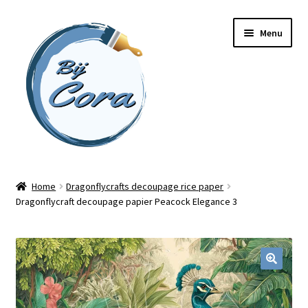
Ga
Ga
Menu
door
naar
naar
de
navigatie
inhoud
Home
Home
Dragonflycrafts decoupage rice paper
Dragonflycraft decoupage papier Peacock Elegance 3
Workshops
Online cursussen
Subme
Shop
uitvou