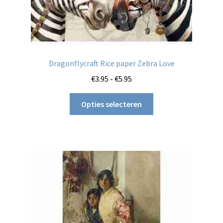
Dragonflycraft Rice paper Zebra Love
Prijsklasse:
€
3.95
-
€
5.95
€3.95
Dit
tot
Opties selecteren
product
€5.95
heeft
meerdere
variaties.
Deze
optie
kan
gekozen
worden
op