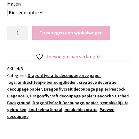
Maten
Dragonflycraft
Toevoegen aan winkelwagen
decoupage
papier
Peacock
Toevoegen aan verlanglijst
Elegance
3
SKU:
N/B
Categorie:
Dragonflycrafts decoupage rice paper
aantal
Tags:
ambachtelijke benodigdheden
,
creatieve decoratie
,
decoupage papier
,
Dragonflycraft decoupage papier Peacock
Elegance 3
,
Dragonflycraft decoupage papier Peacock Stitched
Background
,
DragonflyCraft Decoupage-papier
,
gemakkelijk te
gebruiken
,
knutselmateriaal
,
meubeldecoratie
,
Pauwen
decoupage