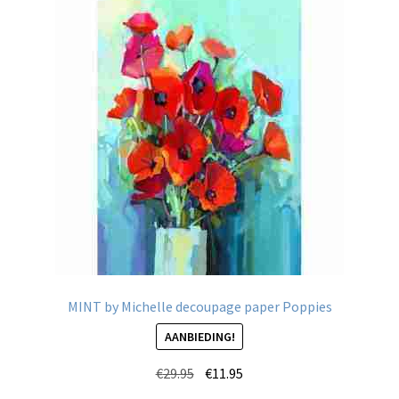
Deze
optie
kan
gekozen
worden
op
de
productpagina
MINT by Michelle decoupage paper Poppies
AANBIEDING!
Oorspronkelijke
Huidige
€
29.95
€
11.95
prijs
prijs