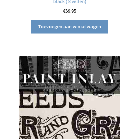
black ( 8 vellen)
€
59.95
Toevoegen aan winkelwagen