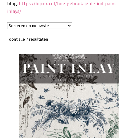
Subme
Frenchic
blog.
https://bijcora.nl/hoe-gebruik-je-de-iod-paint-
uitvou
inlays/
Subme
Sjablonen
uitvou
Subme
Iron orchid designs
Gesorteerd
Toont alle 7 resultaten
uitvou
op
Iron orchid designs transfers
nieuwste
Iron orchid designs mallen
Paint inlays
Iron orchid designs stempels
Subme
Maja’s Memories
uitvou
Redesign