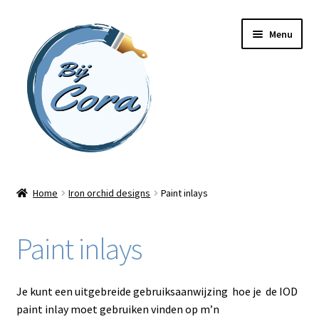
Ga
Ga
Menu
door
naar
naar
de
navigatie
inhoud
Home
Home
Iron orchid designs
Paint inlays
Workshops
Paint inlays
Online cursussen
Subme
Shop
Je kunt een uitgebreide gebruiksaanwijzing hoe je de IOD
uitvou
paint inlay moet gebruiken vinden op m’n