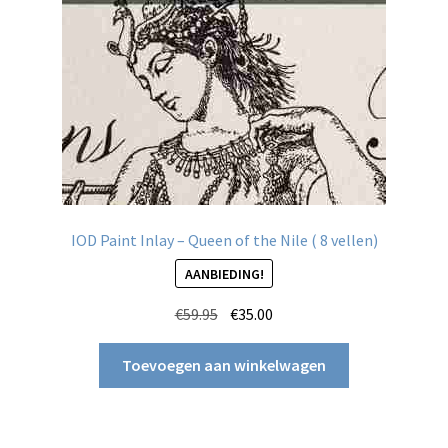
IOD Paint Inlay – Queen of the Nile ( 8 vellen)
AANBIEDING!
Oorspronkelijke
Huidige
€
59.95
€
35.00
prijs
prijs
was:
is:
Toevoegen aan winkelwagen
€59.95.
€35.00.