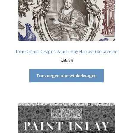
Aanbiedingen
Betaling en verzending
Privacy statement
Blog / DIY / Tutorials
Iron Orchid Designs Paint inlay Hameau de la reine
€
59.95
Over mij
Toevoegen aan winkelwagen
Contact