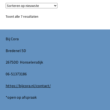
Gesorteerd
Toont alle 7 resultaten
op
nieuwste
Bij Cora
Bredenel 5D
2675DD Honselersdijk
06-51373186
https://bijcora.nl/contact/
*open op afspraak