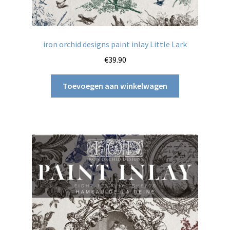
Decoupage papier
iron orchid designs paint inlay Little Lark
Dragonflycrafts decoupage rice paper
€
39.90
MINT by Michelle decoupage papier
Toevoegen aan winkelwagen
Resin, rubber & klei
Speciale effecten
Pentart
DecoArt multi-surface acrylverf
Projecten om te pimpen