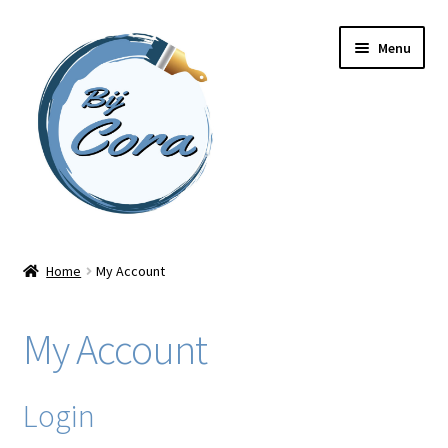
Ga
Ga
Menu
door
naar
naar
de
navigatie
inhoud
Home
Home
My Account
Workshops
My Account
Online cursussen
Subme
Shop
Login
uitvou