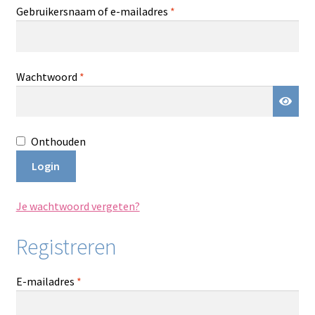
Blog / DIY / Tutorials
Vereist
Gebruikersnaam of e-mailadres
*
Over mij
Vereist
Wachtwoord
*
Contact
Onthouden
Login
Je wachtwoord vergeten?
Registreren
Vereist
E-mailadres
*