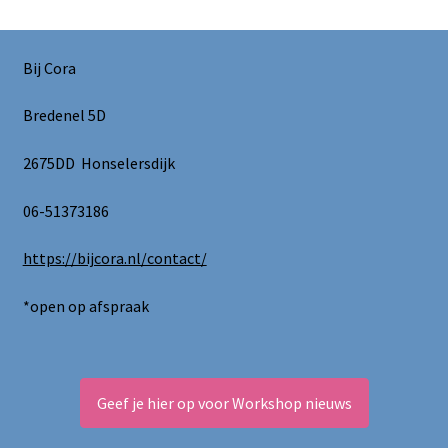
Bij Cora
Bredenel 5D
2675DD Honselersdijk
06-51373186
https://bijcora.nl/contact/
*open op afspraak
Geef je hier op voor Workshop nieuws