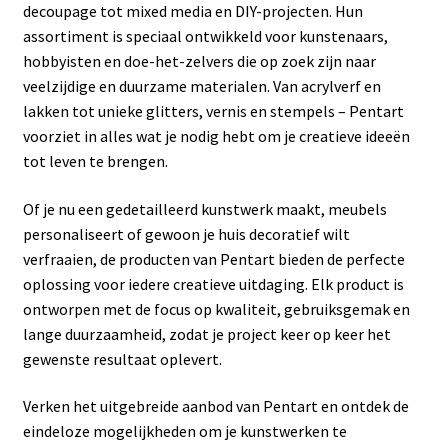
Subme
Frenchic
decoupage tot mixed media en DIY-projecten. Hun
uitvou
assortiment is speciaal ontwikkeld voor kunstenaars,
Subme
Sjablonen
hobbyisten en doe-het-zelvers die op zoek zijn naar
uitvou
veelzijdige en duurzame materialen. Van acrylverf en
Subme
lakken tot unieke glitters, vernis en stempels – Pentart
Iron orchid designs
uitvou
voorziet in alles wat je nodig hebt om je creatieve ideeën
tot leven te brengen.
Subme
Maja’s Memories
uitvou
Of je nu een gedetailleerd kunstwerk maakt, meubels
Redesign
personaliseert of gewoon je huis decoratief wilt
verfraaien, de producten van Pentart bieden de perfecte
Decoupage papier
oplossing voor iedere creatieve uitdaging. Elk product is
ontworpen met de focus op kwaliteit, gebruiksgemak en
Dragonflycrafts decoupage rice paper
lange duurzaamheid, zodat je project keer op keer het
gewenste resultaat oplevert.
MINT by Michelle decoupage papier
Verken het uitgebreide aanbod van Pentart en ontdek de
eindeloze mogelijkheden om je kunstwerken te
Resin, rubber & klei