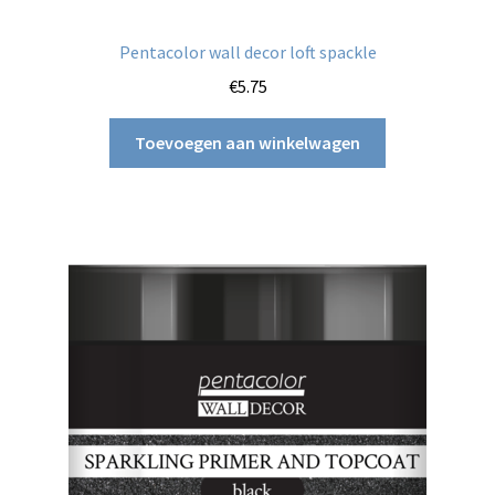
Pentacolor wall decor loft spackle
€
5.75
Toevoegen aan winkelwagen