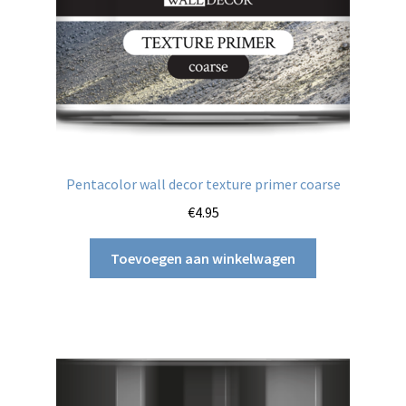
Pentacolor wall decor texture primer coarse
€
4.95
Toevoegen aan winkelwagen