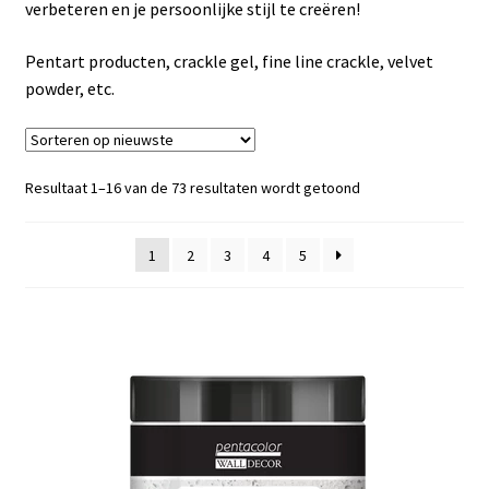
verbeteren en je persoonlijke stijl te creëren!
Speciale effecten
Pentart producten, crackle gel, fine line crackle, velvet
powder, etc.
Pentart
DecoArt multi-surface acrylverf
Gesorteerd
Resultaat 1–16 van de 73 resultaten wordt getoond
op
Projecten om te pimpen
nieuwste
1
2
3
4
5
Aanbiedingen
Betaling en verzending
Privacy statement
Blog / DIY / Tutorials