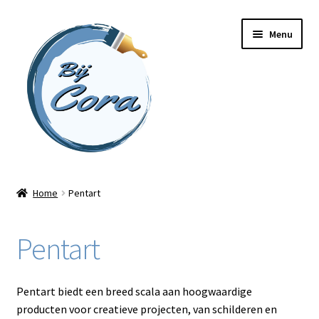
Ga
Ga
Menu
door
naar
naar
de
navigatie
inhoud
Home
Home
Pentart
Workshops
Pentart
Online cursussen
Subme
Shop
Pentart biedt een breed scala aan hoogwaardige
uitvou
producten voor creatieve projecten, van schilderen en