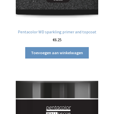
Pentacolor WD sparkling primer and topcoat
€
6.25
Toevoegen aan winkelwagen