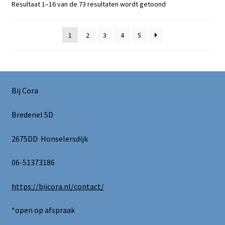
Gesorteerd
Resultaat 1–16 van de 73 resultaten wordt getoond
op
nieuwste
1
2
3
4
5
Bij Cora
Bredenel 5D
2675DD Honselersdijk
06-51373186
https://bijcora.nl/contact/
*open op afspraak