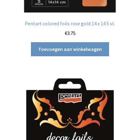
Pentart colored foils rose gold 14 x 14 5 st.
€
3.75
Toevoegen aan winkelwagen