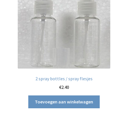
DecoArt multi-surface acrylverf
Projecten om te pimpen
Aanbiedingen
Betaling en verzending
Privacy statement
2 spray bottles / spray flesjes
Blog / DIY / Tutorials
€
2.40
Over mij
Toevoegen aan winkelwagen
Contact