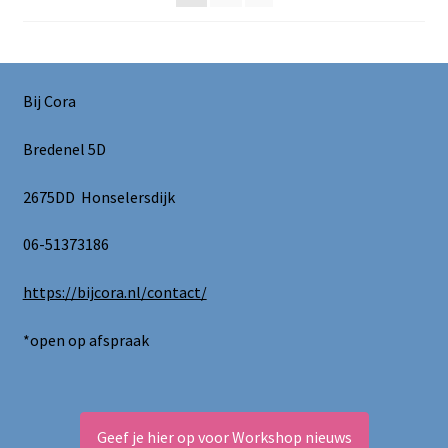
Bij Cora
Bredenel 5D
2675DD Honselersdijk
06-51373186
https://bijcora.nl/contact/
*open op afspraak
Geef je hier op voor Workshop nieuws