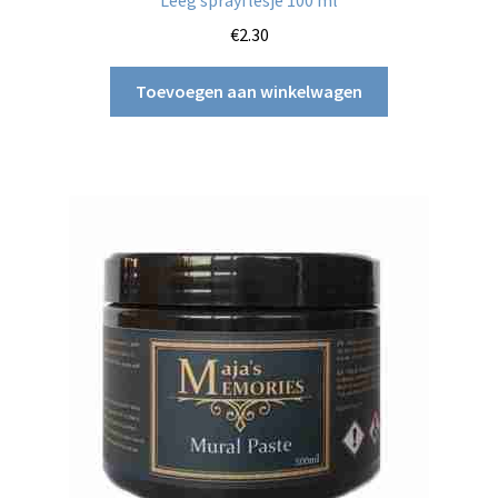
Leeg sprayflesje 100 ml
€
2.30
Toevoegen aan winkelwagen