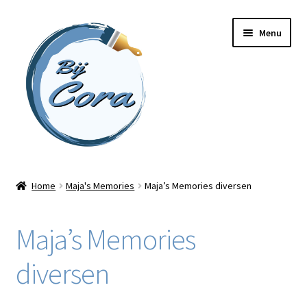
Ga
Ga
Menu
door
naar
naar
de
navigatie
inhoud
Home
Home
Maja's Memories
Maja’s Memories diversen
Workshops
Maja’s Memories
Online cursussen
diversen
Subme
Shop
uitvou