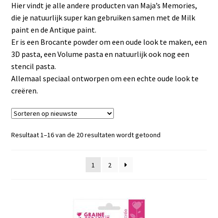
Subme
Frenchic
Hier vindt je alle andere producten van Maja’s Memories,
uitvou
die je natuurlijk super kan gebruiken samen met de Milk
Subme
Sjablonen
paint en de Antique paint.
uitvou
Er is een Brocante powder om een oude look te maken, een
Subme
3D pasta, een Volume pasta en natuurlijk ook nog een
Iron orchid designs
uitvou
stencil pasta.
Allemaal speciaal ontworpen om een echte oude look te
Subme
Maja’s Memories
creëren.
uitvou
Antique Paint
Maja’s Memories diversen
Gesorteerd
Resultaat 1–16 van de 20 resultaten wordt getoond
op
nieuwste
Milk Paint
1
2
Maja’s Memories hybrid paint
Maja’s Memories metallic pigments