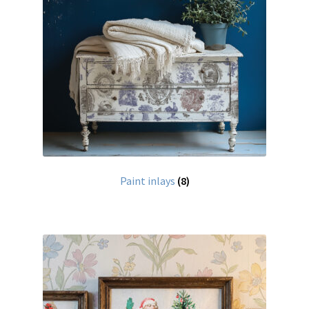
Speciale effecten
Pentart
DecoArt multi-surface acrylverf
Projecten om te pimpen
Aanbiedingen
Paint inlays
(8)
Betaling en verzending
Privacy statement
Blog / DIY / Tutorials