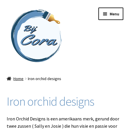
Ga
Ga
Menu
door
naar
naar
de
navigatie
inhoud
Home
Home
Iron orchid designs
Workshops
Iron orchid designs
Online cursussen
Subme
Shop
Iron Orchid Designs is een amerikaans merk, gerund door
uitvou
twee zussen ( Sally en Josie ) die hun visie en passie voor