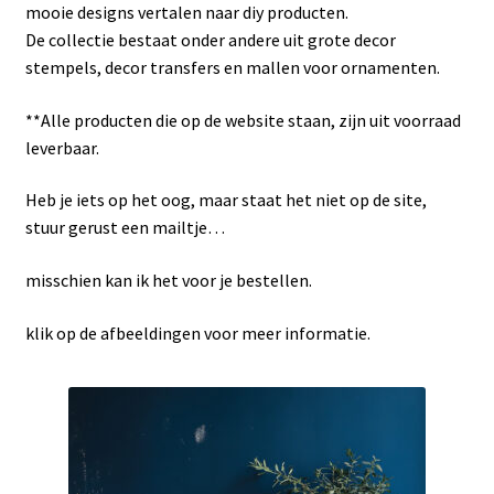
Subme
Frenchic
mooie designs vertalen naar diy producten.
uitvou
De collectie bestaat onder andere uit grote decor
Subme
Sjablonen
stempels, decor transfers en mallen voor ornamenten.
uitvou
Subme
**Alle producten die op de website staan, zijn uit voorraad
Iron orchid designs
uitvou
leverbaar.
Subme
Maja’s Memories
Heb je iets op het oog, maar staat het niet op de site,
uitvou
stuur gerust een mailtje…
Redesign
misschien kan ik het voor je bestellen.
Decoupage papier
klik op de afbeeldingen voor meer informatie.
Dragonflycrafts decoupage rice paper
MINT by Michelle decoupage papier
Resin, rubber & klei