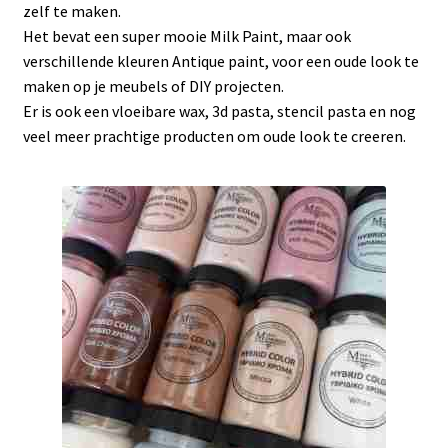
Subme
Frenchic
zelf te maken.
uitvou
Het bevat een super mooie Milk Paint, maar ook
Subme
Sjablonen
verschillende kleuren Antique paint, voor een oude look te
uitvou
maken op je meubels of DIY projecten.
Subme
Er is ook een vloeibare wax, 3d pasta, stencil pasta en nog
Iron orchid designs
uitvou
veel meer prachtige producten om oude look te creeren.
Subme
Maja’s Memories
uitvou
Redesign
Decoupage papier
Dragonflycrafts decoupage rice paper
MINT by Michelle decoupage papier
Resin, rubber & klei