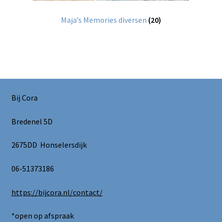
Maja’s Memories diversen
(20)
Bij Cora
Bredenel 5D
2675DD Honselersdijk
06-51373186
https://bijcora.nl/contact/
*open op afspraak