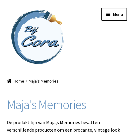
Ga
Ga
Menu
door
naar
naar
de
navigatie
inhoud
Home
Home
Maja's Memories
Workshops
Maja's Memories
Online cursussen
Subme
Shop
De produkt lijn van Maja;s Memories bevatten
uitvou
verschillende producten om een brocante, vintage look