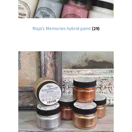
Speciale effecten
Pentart
Maja’s Memories hybrid paint
(29)
DecoArt multi-surface acrylverf
Projecten om te pimpen
Aanbiedingen
Betaling en verzending
Privacy statement
Blog / DIY / Tutorials