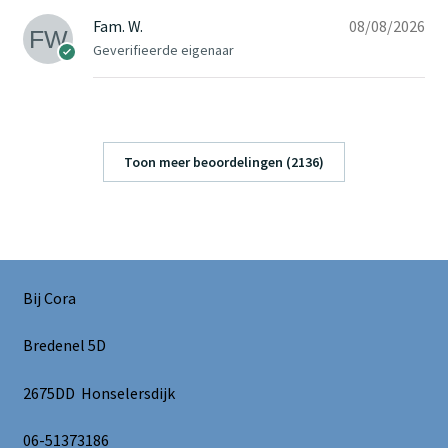
Fam. W.
08/08/2026
Geverifieerde eigenaar
Toon meer beoordelingen (2136)
Bij Cora
Bredenel 5D
2675DD Honselersdijk
06-51373186