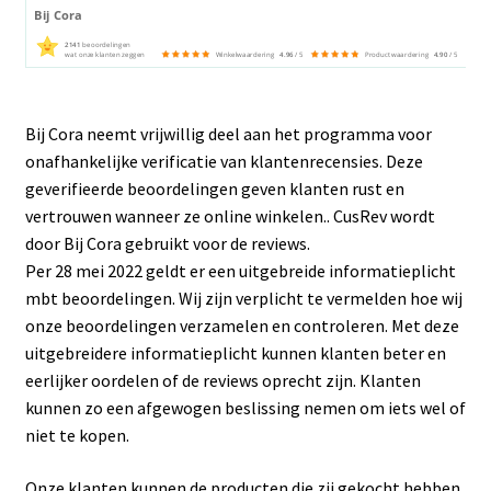
Blog / DIY / Tutorials
Bij Cora
2141
beoordelingen
wat onze klanten zeggen
Winkelwaardering
4.96
/ 5
Productwaardering
4.90
/ 5
Over mij
Contact
Bij Cora neemt vrijwillig deel aan het programma voor
onafhankelijke verificatie van klantenrecensies. Deze
geverifieerde beoordelingen geven klanten rust en
vertrouwen wanneer ze online winkelen.. CusRev wordt
door Bij Cora gebruikt voor de reviews.
Per 28 mei 2022 geldt er een uitgebreide informatieplicht
mbt beoordelingen. Wij zijn verplicht te vermelden hoe wij
onze beoordelingen verzamelen en controleren. Met deze
uitgebreidere informatieplicht kunnen klanten beter en
eerlijker oordelen of de reviews oprecht zijn. Klanten
kunnen zo een afgewogen beslissing nemen om iets wel of
niet te kopen.
Onze klanten kunnen de producten die zij gekocht hebben