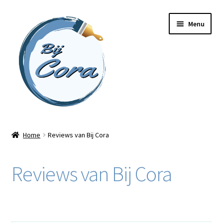
Ga
Ga
Menu
door
naar
naar
de
navigatie
inhoud
Home
Home
Reviews van Bij Cora
Workshops
Reviews van Bij Cora
Online cursussen
Subme
Shop
uitvou