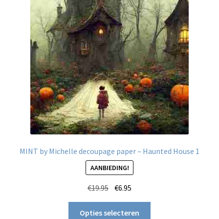
Over mij
Contact
MINT by Michelle decoupage paper – Haunted House 1
AANBIEDING!
Oorspronkelijke
Huidige
€
19.95
€
6.95
prijs
prijs
Dit
was:
is:
Opties selecteren