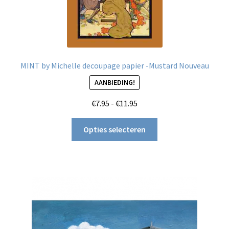
MINT by Michelle decoupage papier -Mustard Nouveau
AANBIEDING!
Prijsklasse:
€
7.95
-
€
11.95
€7.95
Dit
tot
Opties selecteren
product
€11.95
heeft
meerdere
variaties.
Deze
optie
kan
gekozen