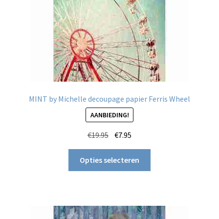
de
productpagina
MINT by Michelle decoupage papier Ferris Wheel
AANBIEDING!
Oorspronkelijke
Huidige
€
19.95
€
7.95
prijs
prijs
Dit
was:
is:
Opties selecteren
product
€19.95.
€7.95.
heeft
meerdere
variaties.
Deze