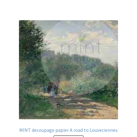
heeft
meerdere
variaties.
Deze
optie
kan
gekozen
worden
op
de
productpagina
MINT decoupage papier A road to Louveciennes