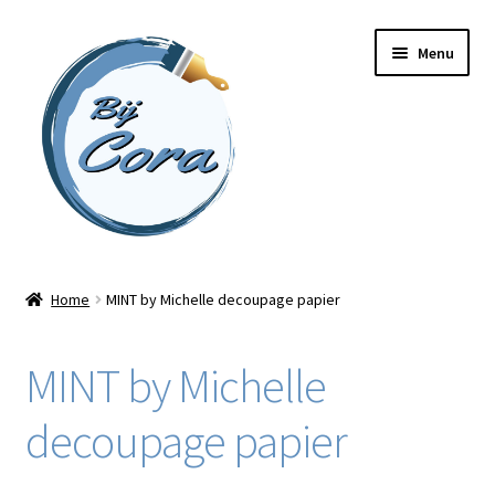
Ga
Ga
Menu
door
naar
naar
de
navigatie
inhoud
Home
Home
MINT by Michelle decoupage papier
Workshops
MINT by Michelle
Online cursussen
decoupage papier
Subme
Shop
uitvou