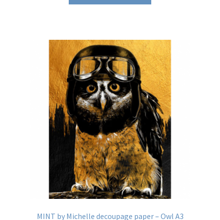
product
€19.95.
€6.95.
heeft
meerdere
variaties.
Deze
optie
kan
gekozen
worden
op
de
productpagina
MINT by Michelle decoupage paper – Owl A3