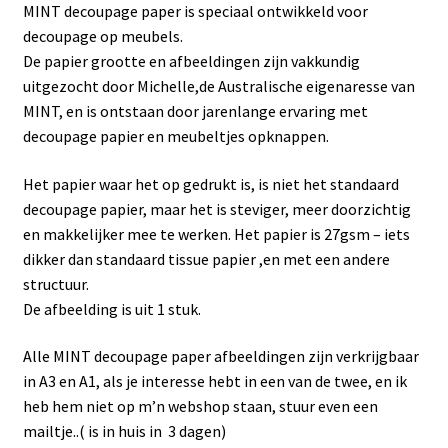
Subme
Frenchic
MINT decoupage paper is speciaal ontwikkeld voor
uitvou
decoupage op meubels.
Subme
Sjablonen
De papier grootte en afbeeldingen zijn vakkundig
uitvou
uitgezocht door Michelle,de Australische eigenaresse van
Subme
MINT, en is ontstaan door jarenlange ervaring met
Iron orchid designs
uitvou
decoupage papier en meubeltjes opknappen.
Subme
Maja’s Memories
Het papier waar het op gedrukt is, is niet het standaard
uitvou
decoupage papier, maar het is steviger, meer doorzichtig
Redesign
en makkelijker mee te werken. Het papier is 27gsm – iets
dikker dan standaard tissue papier ,en met een andere
Decoupage papier
structuur.
De afbeelding is uit 1 stuk.
Dragonflycrafts decoupage rice paper
Alle MINT decoupage paper afbeeldingen zijn verkrijgbaar
MINT by Michelle decoupage papier
in A3 en A1, als je interesse hebt in een van de twee, en ik
heb hem niet op m’n webshop staan, stuur even een
mailtje..( is in huis in 3 dagen)
Resin, rubber & klei