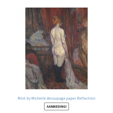
variaties.
Deze
optie
kan
gekozen
worden
op
de
productpagina
Mint by Michelle decoupage paper Reflection
AANBIEDING!