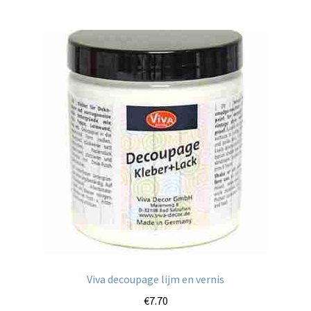
meerdere
variaties.
Deze
optie
kan
gekozen
worden
op
de
productpagina
Viva decoupage lijm en vernis
€
7.70