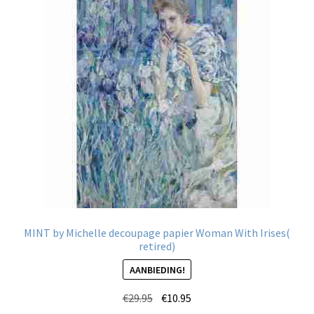
optie
kan
gekozen
worden
op
de
productpagina
MINT by Michelle decoupage papier Woman With Irises(
retired)
AANBIEDING!
Oorspronkelijke
Huidige
€
29.95
€
10.95