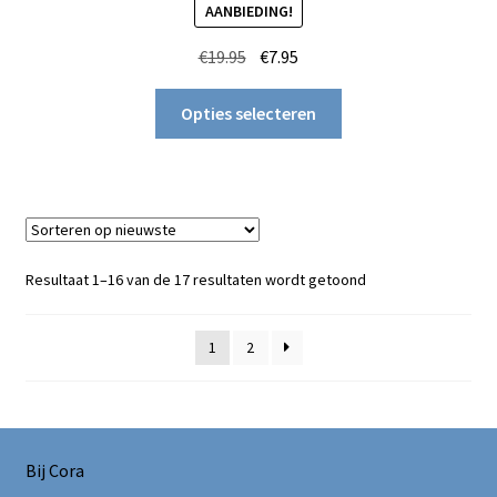
AANBIEDING!
Oorspronkelijke
Huidige
€
19.95
€
7.95
prijs
prijs
Dit
was:
is:
Opties selecteren
product
€19.95.
€7.95.
heeft
meerdere
variaties.
Deze
optie
Gesorteerd
Resultaat 1–16 van de 17 resultaten wordt getoond
kan
op
gekozen
nieuwste
1
2
worden
op
de
productpagina
Bij Cora