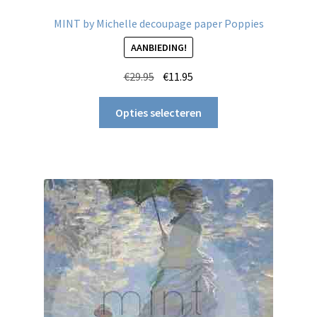
MINT by Michelle decoupage paper Poppies
AANBIEDING!
Oorspronkelijke
Huidige
€
29.95
€
11.95
prijs
prijs
Dit
was:
is:
Opties selecteren
product
€29.95.
€11.95.
heeft
meerdere
variaties.
Deze
optie
kan
gekozen
worden
op
de
productpagina