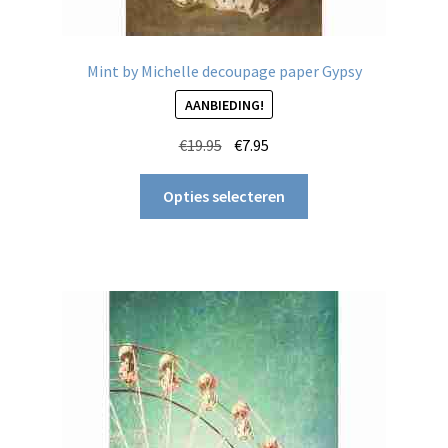
Mint by Michelle decoupage paper Gypsy
AANBIEDING!
Oorspronkelijke
Huidige
€
19.95
€
7.95
prijs
prijs
Dit
was:
is:
Opties selecteren
product
€19.95.
€7.95.
heeft
meerdere
variaties.
Deze
optie
kan
gekozen
worden
op