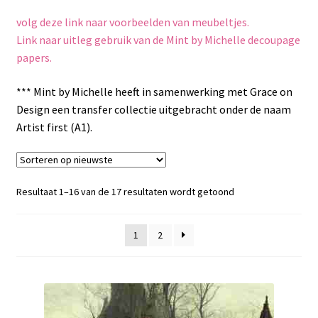
volg deze link naar voorbeelden van meubeltjes.
Speciale effecten
Link naar uitleg gebruik van de Mint by Michelle decoupage
papers.
Pentart
*** Mint by Michelle heeft in samenwerking met Grace on
DecoArt multi-surface acrylverf
Design een transfer collectie uitgebracht onder de naam
Artist first (A1).
Projecten om te pimpen
Aanbiedingen
Gesorteerd
Resultaat 1–16 van de 17 resultaten wordt getoond
op
Betaling en verzending
nieuwste
1
2
Privacy statement
Blog / DIY / Tutorials