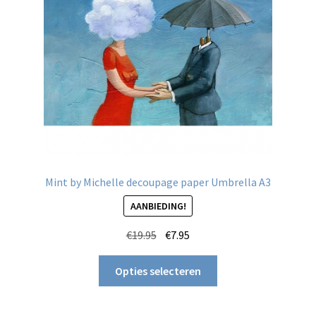
worden
op
de
productpagina
Mint by Michelle decoupage paper Umbrella A3
AANBIEDING!
Oorspronkelijke
Huidige
€
19.95
€
7.95
prijs
prijs
Dit
was:
is:
Opties selecteren
product
€19.95.
€7.95.
heeft
meerdere