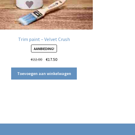
Trim paint – Velvet Crush
AANBIEDING!
Oorspronkelijke
Huidige
€
22.00
€
17.50
prijs
prijs
was:
is:
Toevoegen aan winkelwagen
€22.00.
€17.50.