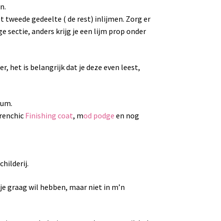
n.
et tweede gedeelte ( de rest) inlijmen. Zorg er
ge sectie, anders krijg je een lijm prop onder
r, het is belangrijk dat je deze even leest,
ium.
Frenchic
Finishing coat
, m
od podge
en nog
hilderij.
at je graag wil hebben, maar niet in m’n