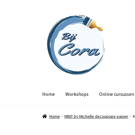
Ga
Ga
door
naar
naar
de
navigatie
inhoud
Home
Workshops
Online cursussen
Home
MINT by Michelle decoupage papier
M