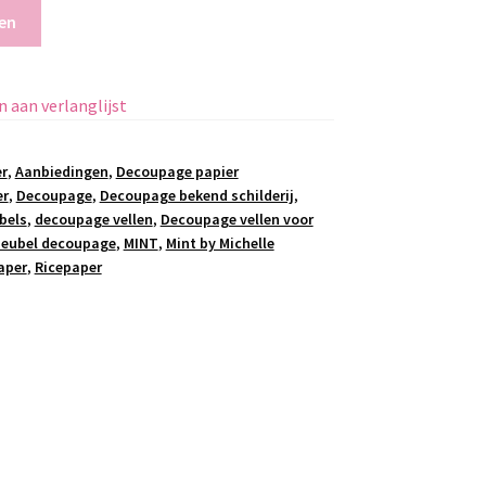
en
 aan verlanglijst
r
,
Aanbiedingen
,
Decoupage papier
er
,
Decoupage
,
Decoupage bekend schilderij
,
bels
,
decoupage vellen
,
Decoupage vellen voor
eubel decoupage
,
MINT
,
Mint by Michelle
aper
,
Ricepaper