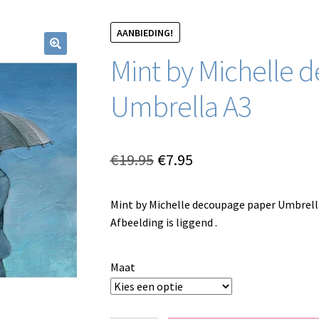
AANBIEDING!
Mint by Michelle 
Umbrella A3
Oorspronkelijke
Huidige
€
19.95
€
7.95
prijs
prijs
Mint by Michelle decoupage paper Umbrella
was:
is:
Afbeelding is liggend .
€19.95.
€7.95.
Maat