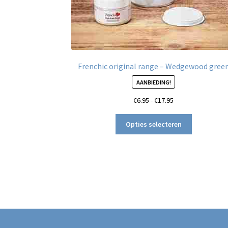
Frenchic original range – Wedgewood gree
AANBIEDING!
Prijsklasse:
€
6.95
-
€
17.95
€6.95
Dit
tot
Opties selecteren
product
€17.95
heeft
meerdere
variaties.
Deze
optie
kan
gekozen
worden