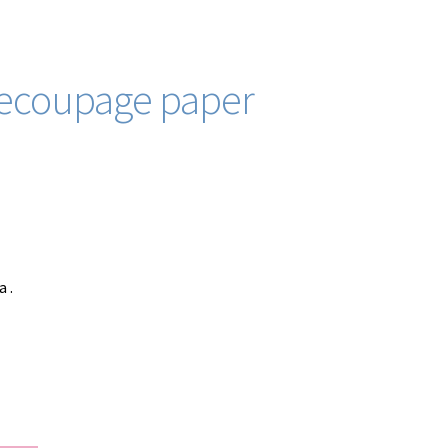
decoupage paper
 .