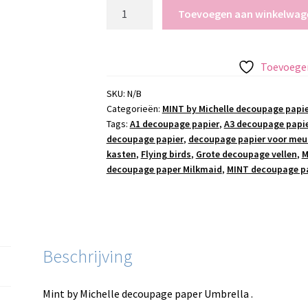
Mint
Toevoegen aan winkelwag
by
Michelle
decoupage
Toevoegen
paper
Umbrella
SKU:
N/B
Categorieën:
MINT by Michelle decoupage papie
A3
Tags:
A1 decoupage papier
,
A3 decoupage papi
aantal
decoupage papier
,
decoupage papier voor meu
kasten
,
Flying birds
,
Grote decoupage vellen
,
M
decoupage paper Milkmaid
,
MINT decoupage p
Beschrijving
Mint by Michelle decoupage paper Umbrella .