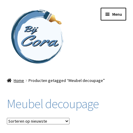
Ga
Ga
Menu
door
naar
naar
de
navigatie
inhoud
Home
Home
Producten getagged “Meubel decoupage”
Workshops
Meubel decoupage
Online cursussen
Subme
Shop
uitvou