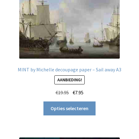
op
de
productpagina
MINT by Michelle decoupage paper – Sail away A3
AANBIEDING!
Oorspronkelijke
Huidige
€
19.95
€
7.95
prijs
prijs
Dit
was:
is:
Opties selecteren
product
€19.95.
€7.95.
heeft
meerdere
variaties.