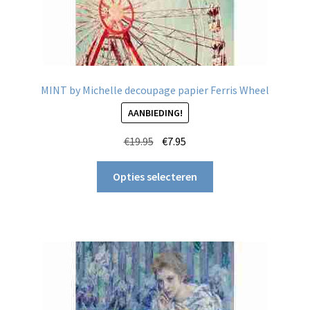
MINT by Michelle decoupage papier Ferris Wheel
AANBIEDING!
Oorspronkelijke
Huidige
€
19.95
€
7.95
prijs
prijs
Dit
was:
is:
Opties selecteren
product
€19.95.
€7.95.
heeft
meerdere
variaties.
Deze
optie
kan
gekozen