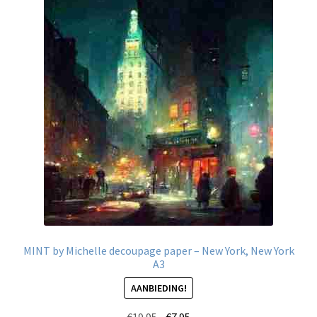
Deze
optie
kan
gekozen
worden
op
de
productpagina
MINT by Michelle decoupage paper – New York, New York
A3
AANBIEDING!
Oorspronkelijke
Huidige
€
19.95
€
7.95