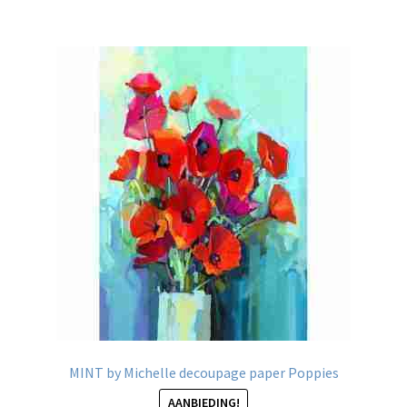
meerdere
variaties.
Deze
optie
kan
gekozen
worden
op
de
productpagina
MINT by Michelle decoupage paper Poppies
AANBIEDING!