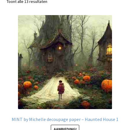
Gesorteerd
Toont alle 13 resultaten
Blog / DIY / Tutorials
op
nieuwste
Over mij
Contact
MINT by Michelle decoupage paper – Haunted House 1
AANBIEDING!