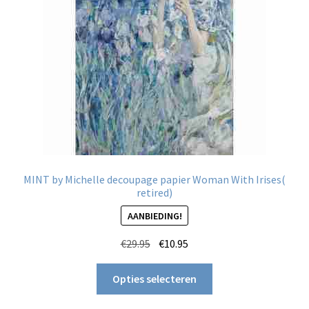
worden
op
de
productpagina
MINT by Michelle decoupage papier Woman With Irises(
retired)
AANBIEDING!
Oorspronkelijke
Huidige
€
29.95
€
10.95
prijs
prijs
Dit
was:
is:
Opties selecteren
product
€29.95.
€10.95.
heeft