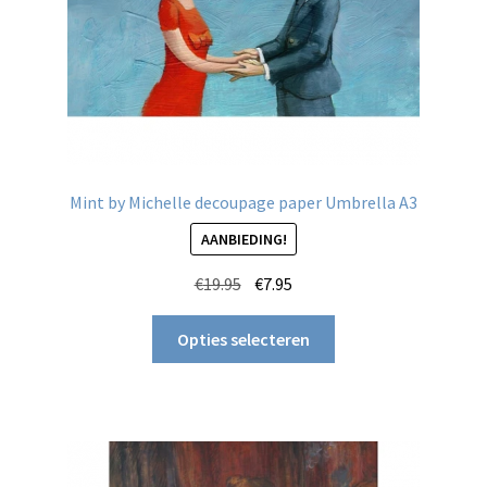
productpagina
Mint by Michelle decoupage paper Umbrella A3
AANBIEDING!
Oorspronkelijke
Huidige
€
19.95
€
7.95
prijs
prijs
Dit
was:
is:
Opties selecteren
product
€19.95.
€7.95.
heeft
meerdere
variaties.
Deze