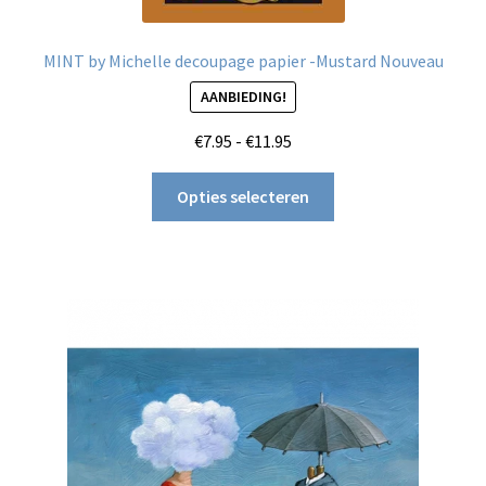
MINT by Michelle decoupage papier -Mustard Nouveau
AANBIEDING!
Prijsklasse:
€
7.95
-
€
11.95
€7.95
Dit
tot
Opties selecteren
product
€11.95
heeft
meerdere
variaties.
Deze
optie
kan
gekozen
worden
op
de