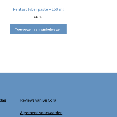
Pentart Fiber paste – 150 ml
€
6.95
Toevoegen aan winkelwagen
 dag
Reviews van Bij Cora
Algemene voorwaarden