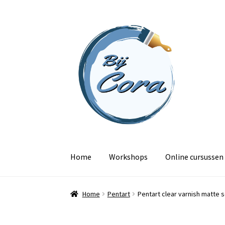
Ga
Ga
door
naar
naar
de
navigatie
inhoud
Home
Workshops
Online cursussen
Home
Pentart
Pentart clear varnish matte 