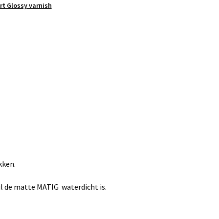
rt Glossy varnish
kken.
jl de matte MATIG waterdicht is.