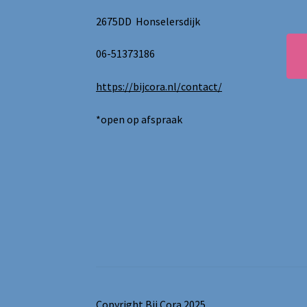
2675DD Honselersdijk
06-51373186
https://bijcora.nl/contact/
*open op afspraak
Copyright Bij Cora 2025