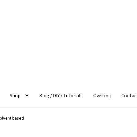
Shop
Blog / DIY / Tutorials
Over mij
Contac
solvent based