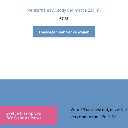
Pentart Heavy Body Gel matte 230 ml
€
7.95
Toevoegen aan winkelwagen
ina
Voor 13 uur besteld, dezelfde
Geef je hier op voor
verzonden met Post NL.
Workshop nieuws