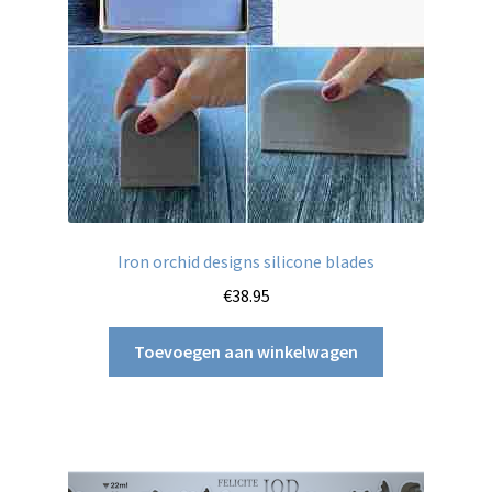
Iron orchid designs silicone blades
€
38.95
Toevoegen aan winkelwagen