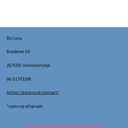
Bij Cora
Bredenel 5D
2675DD Honselersdijk
06-51373186
https://bijcora.nl/contact/
*open op afspraak