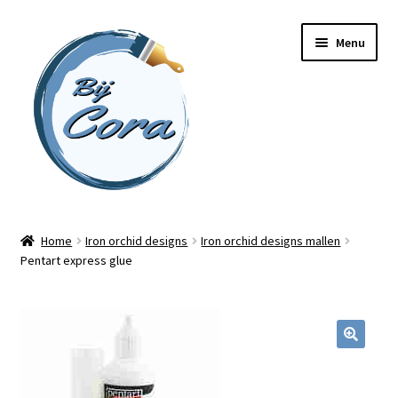
Ga
Ga
Menu
door
naar
naar
de
navigatie
inhoud
Home
Home
Iron orchid designs
Iron orchid designs mallen
Pentart express glue
Workshops
Online cursussen
Subme
Shop
uitvou