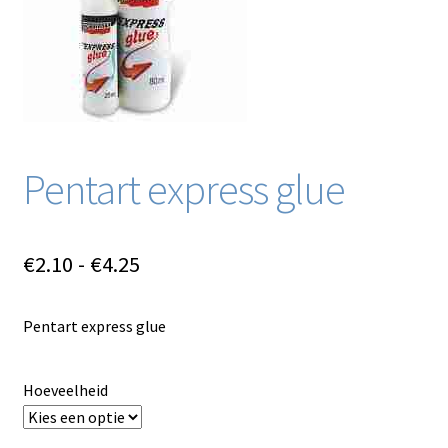
Blog / DIY / Tutorials
Over mij
Contact
Pentart express glue
Prijsklasse:
€
2.10
-
€
4.25
€2.10
Pentart express glue
tot
€4.25
Hoeveelheid