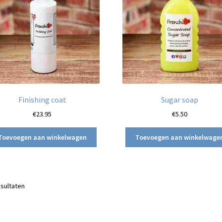
Finishing coat
Sugar soap
€
23.95
€
5.50
Toevoegen aan winkelwagen
Toevoegen aan winkelwage
Gesorteerd
esultaten
op
nieuwste