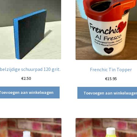
elzijdige schuurpad 120 grit.
Frenchic Tin Topper
€
2.50
€
15.95
Toevoegen aan winkelwagen
Toevoegen aan winkelwage