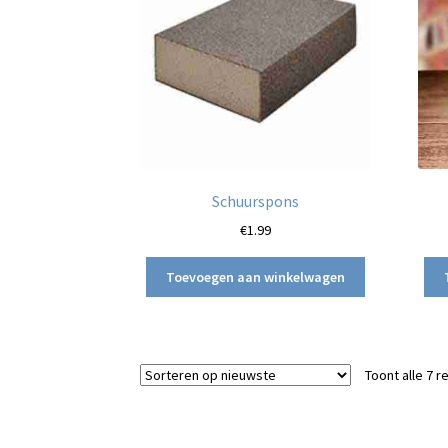
Schuurspons
€
1.99
Toevoegen aan winkelwagen
Toont alle 7 r