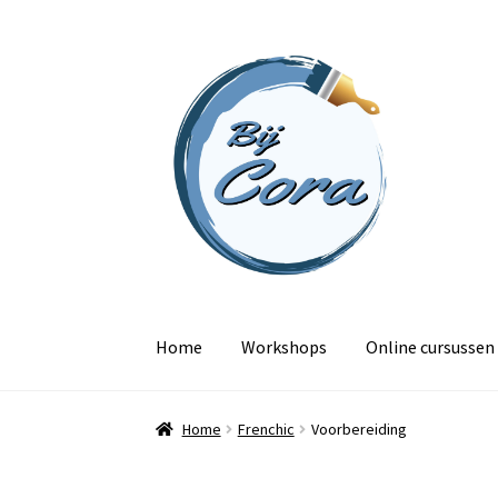
Ga
Ga
door
naar
naar
de
navigatie
inhoud
Home
Workshops
Online cursussen
Home
Frenchic
Voorbereiding