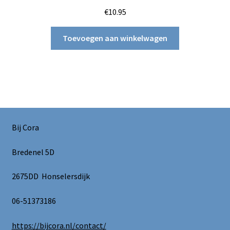
€
10.95
Toevoegen aan winkelwagen
Bij Cora
Bredenel 5D
2675DD Honselersdijk
06-51373186
https://bijcora.nl/contact/