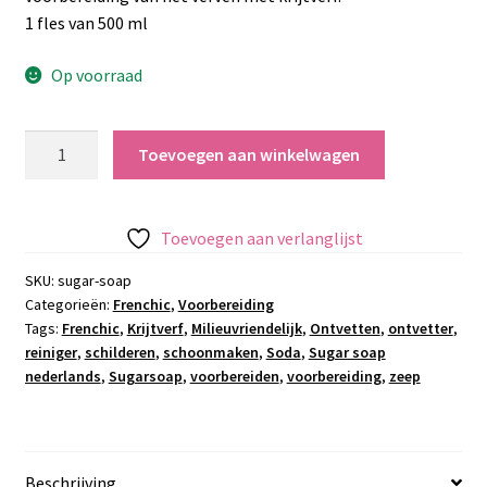
1 fles van 500 ml
Op voorraad
Sugar
Toevoegen aan winkelwagen
soap
aantal
Toevoegen aan verlanglijst
SKU:
sugar-soap
Categorieën:
Frenchic
,
Voorbereiding
Tags:
Frenchic
,
Krijtverf
,
Milieuvriendelijk
,
Ontvetten
,
ontvetter
,
reiniger
,
schilderen
,
schoonmaken
,
Soda
,
Sugar soap
nederlands
,
Sugarsoap
,
voorbereiden
,
voorbereiding
,
zeep
Beschrijving