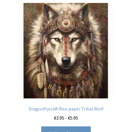
variaties.
Deze
optie
kan
gekozen
worden
op
de
productpagina
Dragonflycraft Rice paper Tribal Wolf
Prijsklasse:
€
3.95
-
€
5.95
€3.95
Dit