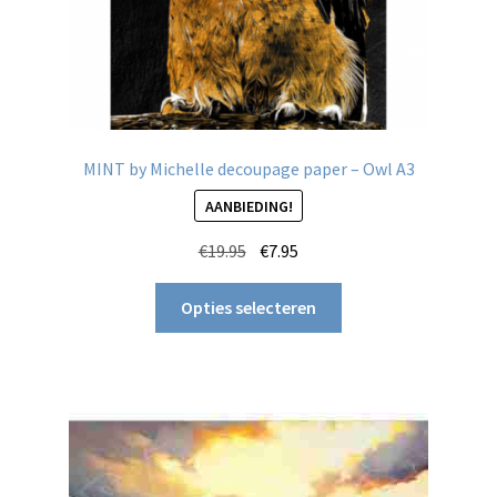
MINT by Michelle decoupage paper – Owl A3
AANBIEDING!
Oorspronkelijke
Huidige
€
19.95
€
7.95
prijs
prijs
Dit
was:
is:
Opties selecteren
product
€19.95.
€7.95.
heeft
meerdere
variaties.
Deze
optie
kan