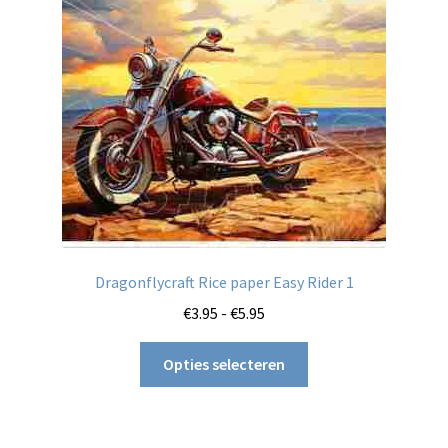
gekozen
worden
op
de
productpagina
Dragonflycraft Rice paper Easy Rider 1
Prijsklasse:
€
3.95
-
€
5.95
€3.95
Dit
tot
Opties selecteren
product
€5.95
heeft
meerdere