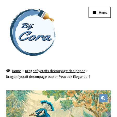
Ga
Ga
Menu
door
naar
naar
de
navigatie
inhoud
Home
Home
Dragonflycrafts decoupage rice paper
Dragonflycraft decoupage papier Peacock Elegance 4
Workshops
Online cursussen
Subme
Shop
uitvou