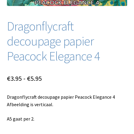
Dragonflycraft
decoupage papier
Peacock Elegance 4
Prijsklasse:
€
3.95
-
€
5.95
€3.95
Dragonflycraft decoupage papier Peacock Elegance 4
tot
Afbeelding is verticaal.
€5.95
A5 gaat per 2.