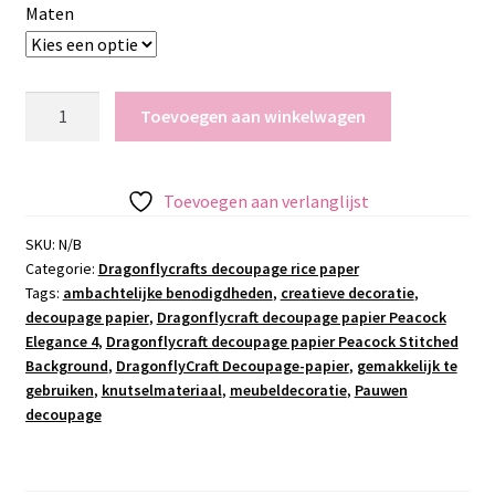
Maten
Dragonflycraft
Toevoegen aan winkelwagen
decoupage
papier
Peacock
Toevoegen aan verlanglijst
Elegance
4
SKU:
N/B
Categorie:
Dragonflycrafts decoupage rice paper
aantal
Tags:
ambachtelijke benodigdheden
,
creatieve decoratie
,
decoupage papier
,
Dragonflycraft decoupage papier Peacock
Elegance 4
,
Dragonflycraft decoupage papier Peacock Stitched
Background
,
DragonflyCraft Decoupage-papier
,
gemakkelijk te
gebruiken
,
knutselmateriaal
,
meubeldecoratie
,
Pauwen
decoupage