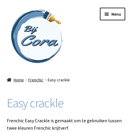
Ga
Ga
Menu
door
naar
naar
de
navigatie
inhoud
Home
Home
Frenchic
Easy crackle
Workshops
Easy crackle
Online cursussen
Subme
Shop
Frenchic Easy Crackle is gemaakt om te gebruiken tussen
uitvou
twee kleuren Frenchic krijtverf.