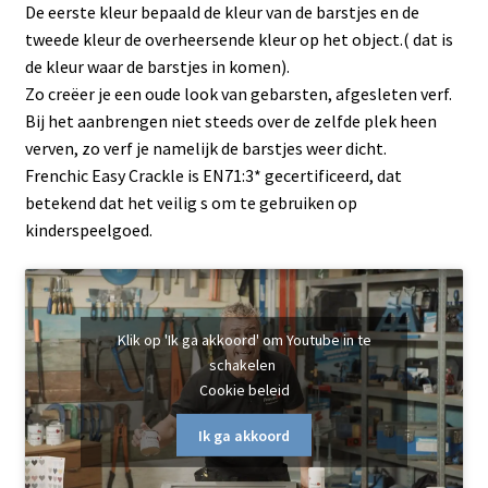
Subme
Frenchic
De eerste kleur bepaald de kleur van de barstjes en de
uitvou
tweede kleur de overheersende kleur op het object.( dat is
Voorbereiding
de kleur waar de barstjes in komen).
Zo creëer je een oude look van gebarsten, afgesleten verf.
Bij het aanbrengen niet steeds over de zelfde plek heen
Frenchic original range
verven, zo verf je namelijk de barstjes weer dicht.
Frenchic Easy Crackle is EN71:3* gecertificeerd, dat
Frenchic Lazy Range
betekend dat het veilig s om te gebruiken op
kinderspeelgoed.
Frenchic Al fresco
Frenchic Trim Paint
Klik op 'Ik ga akkoord' om Youtube in te
Frenchic muur verf
schakelen
Cookie beleid
Frenchic Wax en Vernis
Ik ga akkoord
Easy crackle