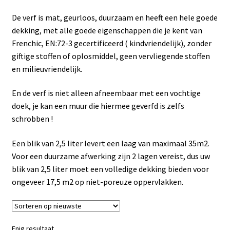
Subme
Frenchic
uitvou
De verf is mat, geurloos, duurzaam en heeft een hele goede
dekking, met alle goede eigenschappen die je kent van
Voorbereiding
Frenchic, EN:72-3 gecertificeerd ( kindvriendelijk), zonder
giftige stoffen of oplosmiddel, geen vervliegende stoffen
Frenchic original range
en milieuvriendelijk.
Frenchic Lazy Range
En de verf is niet alleen afneembaar met een vochtige
doek, je kan een muur die hiermee geverfd is zelfs
Frenchic Al fresco
schrobben !
Frenchic Trim Paint
Een blik van 2,5 liter levert een laag van maximaal 35m2.
Voor een duurzame afwerking zijn 2 lagen vereist, dus uw
Frenchic muur verf
blik van 2,5 liter moet een volledige dekking bieden voor
ongeveer 17,5 m2 op niet-poreuze oppervlakken.
Frenchic Wax en Vernis
Easy crackle
Enig resultaat