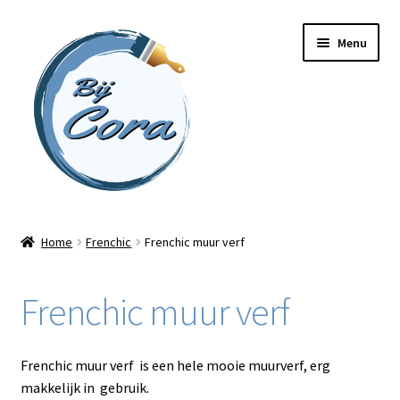
Ga
Ga
Menu
door
naar
naar
de
navigatie
inhoud
Home
Home
Frenchic
Frenchic muur verf
Workshops
Frenchic muur verf
Online cursussen
Subme
Shop
Frenchic muur verf is een hele mooie muurverf, erg
uitvou
makkelijk in gebruik.