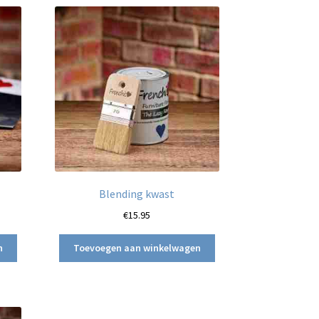
Blending kwast
€
15.95
n
Toevoegen aan winkelwagen