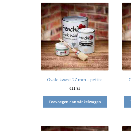
Ovale kwast 27 mm – petite
O
€
11.95
Toevoegen aan winkelwagen