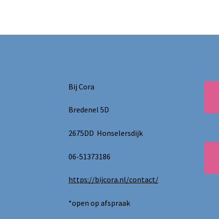
Bij Cora
Bredenel 5D
2675DD Honselersdijk
06-51373186
https://bijcora.nl/contact/
*open op afspraak