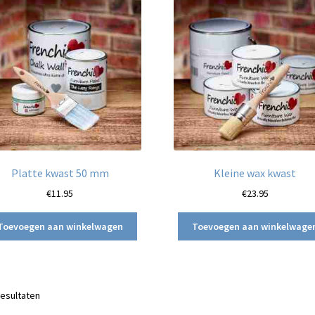
Platte kwast 50 mm
Kleine wax kwast
€
11.95
€
23.95
Toevoegen aan winkelwagen
Toevoegen aan winkelwage
Gesorteerd
resultaten
op