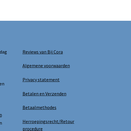
 dag
Reviews van Bij Cora
Algemene voorwaarden
Privacy statement
 en
Betalen en Verzenden
Betaalmethodes
0
Herroepingsrecht/Retour
n
procedure