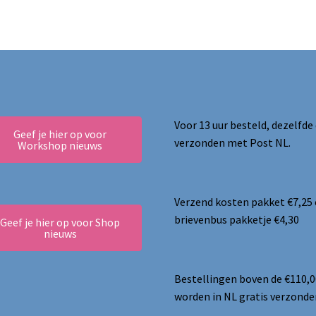
nieuwste
Voor 13 uur besteld, dezelfde
Geef je hier op voor
verzonden met Post NL.
Workshop nieuws
Verzend kosten pakket €7,25
brievenbus pakketje €4,30
Geef je hier op voor Shop
nieuws
Bestellingen boven de €110,0
worden in NL gratis verzonde