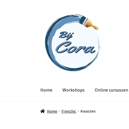
Ga
Ga
door
naar
naar
de
navigatie
inhoud
Home
Workshops
Online cursussen
Home
Frenchic
Kwasten