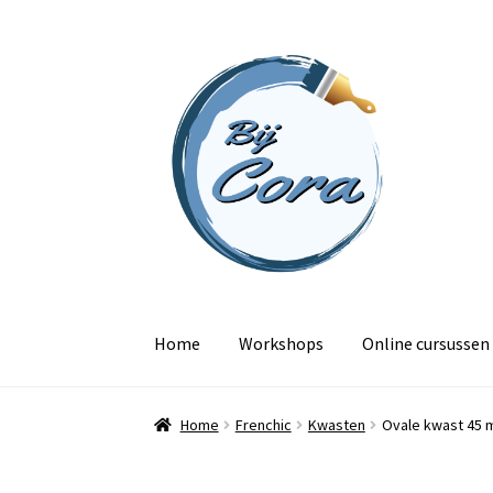
Ga
Ga
door
naar
naar
de
navigatie
inhoud
Home
Workshops
Online cursussen
Home
Frenchic
Kwasten
Ovale kwast 45 