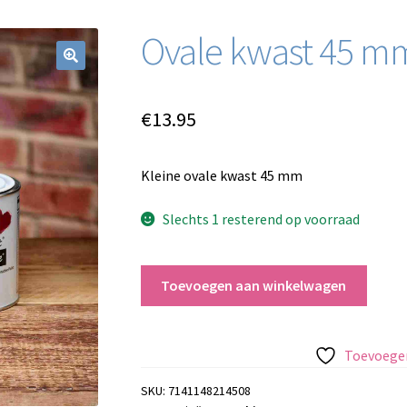
Ovale kwast 45 mm
€
13.95
Kleine ovale kwast 45 mm
Slechts 1 resterend op voorraad
Ovale
Toevoegen aan winkelwagen
kwast
45
mm
Toevoegen
-
small
SKU:
7141148214508