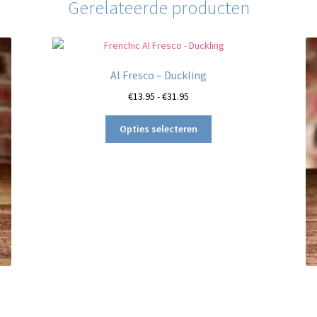
Gerelateerde producten
Al Fresco – Duckling
Prijsklasse:
€
13.95
-
€
31.95
€13.95
Dit
tot
Opties selecteren
product
€31.95
heeft
meerdere
variaties.
Deze
optie
kan
gekozen
worden
op
de
productpagina