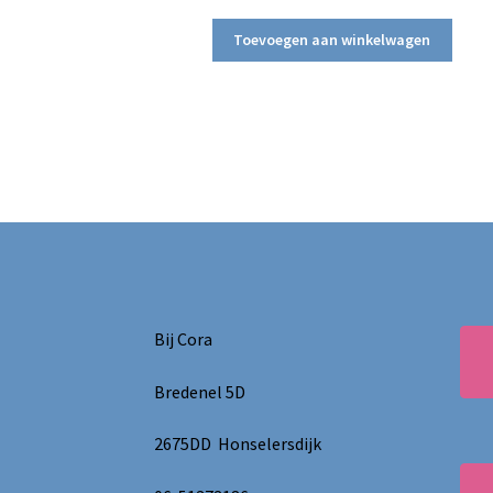
Toevoegen aan winkelwagen
Bij Cora
Bredenel 5D
2675DD Honselersdijk