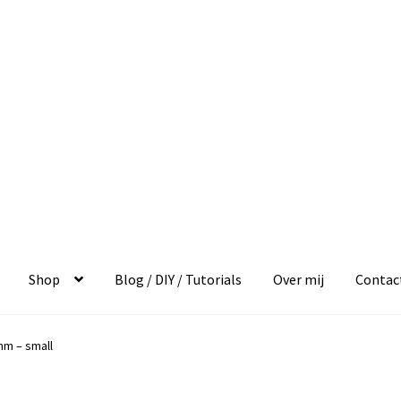
Shop
Blog / DIY / Tutorials
Over mij
Contac
mm – small