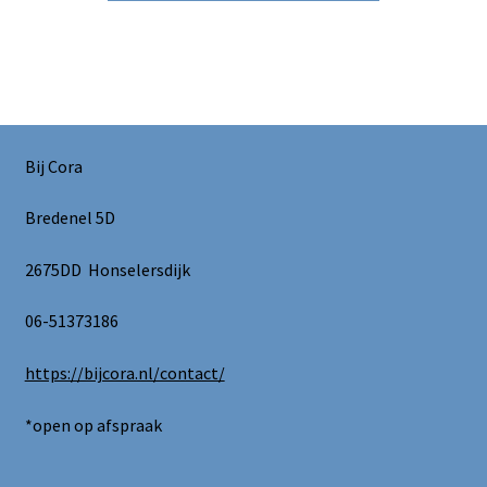
Bij Cora
Bredenel 5D
2675DD Honselersdijk
06-51373186
https://bijcora.nl/contact/
*open op afspraak