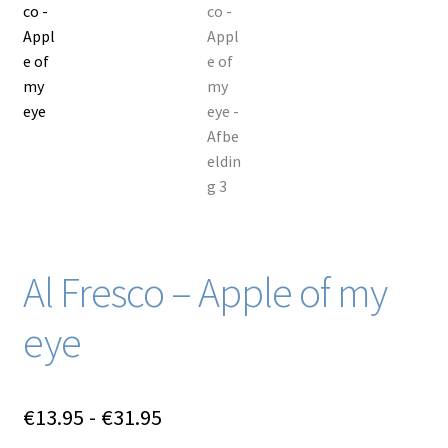
Blog / DIY / Tutorials
Over mij
Contact
Al Fresco – Apple of my
eye
Prijsklasse:
€
13.95
-
€
31.95