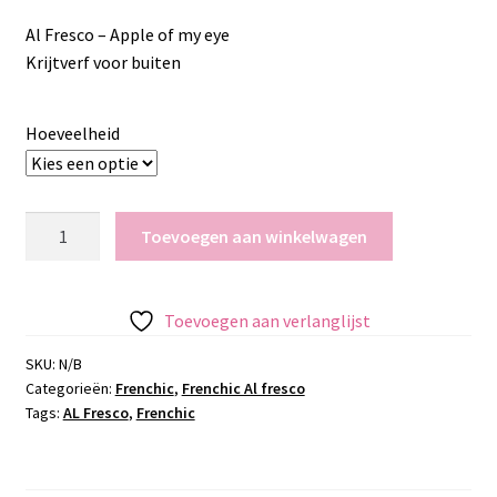
€13.95
Al Fresco – Apple of my eye
tot
Krijtverf voor buiten
€31.95
Hoeveelheid
Al
Toevoegen aan winkelwagen
Fresco
-
Apple
Toevoegen aan verlanglijst
of
my
SKU:
N/B
Categorieën:
Frenchic
,
Frenchic Al fresco
eye
Tags:
AL Fresco
,
Frenchic
aantal