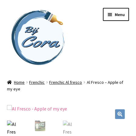
Ga
Ga
Menu
door
naar
naar
de
navigatie
inhoud
Home
Home
Frenchic
Frenchic Al fresco
Al Fresco – Apple of
my eye
Workshops
Online cursussen
Subme
Shop
uitvou