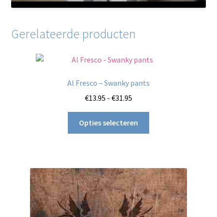
Gerelateerde producten
Al Fresco – Swanky pants
Prijsklasse:
€
13.95
-
€
31.95
€13.95
Dit
tot
Opties selecteren
product
€31.95
heeft
meerdere
variaties.
Deze
optie
kan
gekozen