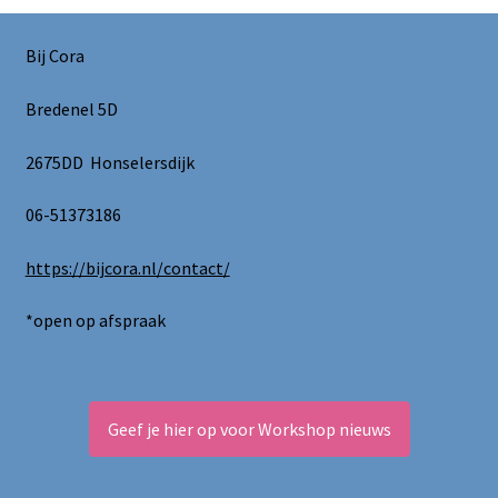
Bij Cora
Bredenel 5D
2675DD Honselersdijk
06-51373186
https://bijcora.nl/contact/
*open op afspraak
Geef je hier op voor Workshop nieuws