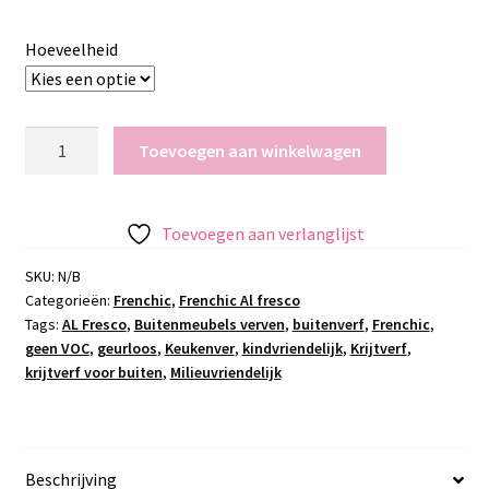
€31.95
Hoeveelheid
Al
Toevoegen aan winkelwagen
Fresco
-
Cream
Toevoegen aan verlanglijst
Dream
aantal
SKU:
N/B
Categorieën:
Frenchic
,
Frenchic Al fresco
Tags:
AL Fresco
,
Buitenmeubels verven
,
buitenverf
,
Frenchic
,
geen VOC
,
geurloos
,
Keukenver
,
kindvriendelijk
,
Krijtverf
,
krijtverf voor buiten
,
Milieuvriendelijk
Beschrijving