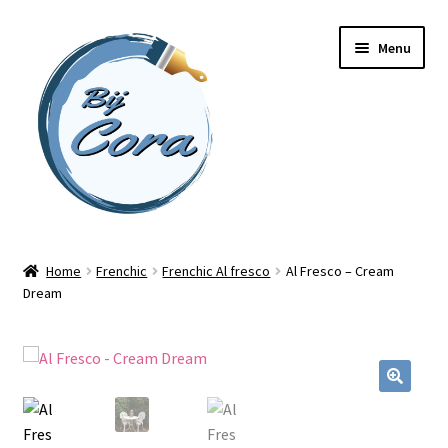
Ga
Ga
Menu
door
naar
naar
de
navigatie
inhoud
Home
Home
Frenchic
Frenchic Al fresco
Al Fresco – Cream
Dream
Workshops
Online cursussen
Subme
Shop
uitvou