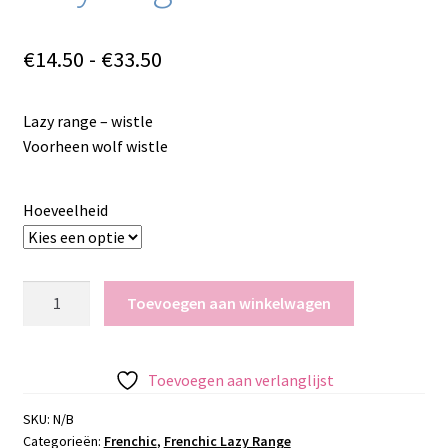
Prijsklasse:
€
14.50
-
€
33.50
€14.50
Lazy range – wistle
tot
Voorheen wolf wistle
€33.50
Hoeveelheid
Lazy
Toevoegen aan winkelwagen
range
-
Whistle
Toevoegen aan verlanglijst
aantal
SKU:
N/B
Categorieën:
Frenchic
,
Frenchic Lazy Range