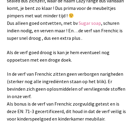
sealed dus zichzelf, waar de naam Lazy range dus vandaan
komt, je bent zo klaar ! Dus prima voor de meubeltjes
pimpers met wat minder tijd !
Dus alleen goed ontvetten, met bv
Sugar soap
, schuren
indien nodig, en verven maar ! En…de verf van Frenchic is
super snel droog , dus een extra plus .
Als de verf goed droog is kan je hem eventueel nog
oppoetsen met een droge doek.
In de verf van Frenchic zitten geen verborgen narigheden
(sterker nog alle ingrediënten staan op het blik). Er
bevinden zich geen oplosmiddelen of vervliegende stoffen
in onze verf.
Als bonus is de verf van Frenchic zorgvuldig getest en is
deze EN: 71-3 gecertificeerd, dit houd in dat de verf veilig is
voor kinderspeelgoed en kinderkamer meubilair.