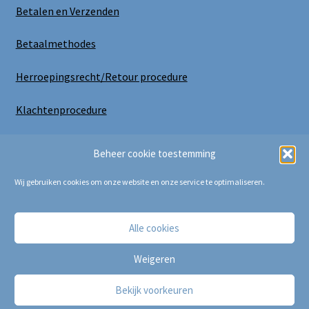
Betalen en Verzenden
Betaalmethodes
Herroepingsrecht/Retour procedure
Klachtenprocedure
Uitloggen
Beheer cookie toestemming
Wij gebruiken cookies om onze website en onze service te optimaliseren.
Alle cookies
Copyright Bij Cora 2025
Weigeren
Bekijk voorkeuren
0
Zoeken
Zoeken