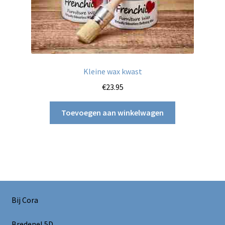
Kleine wax kwast
€
23.95
Toevoegen aan winkelwagen
Bij Cora
Bredenel 5D