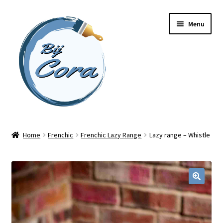
Ga
Ga
Menu
door
naar
naar
de
navigatie
inhoud
Home
Home
Frenchic
Frenchic Lazy Range
Lazy range – Whistle
Workshops
Online cursussen
Subme
Shop
uitvou