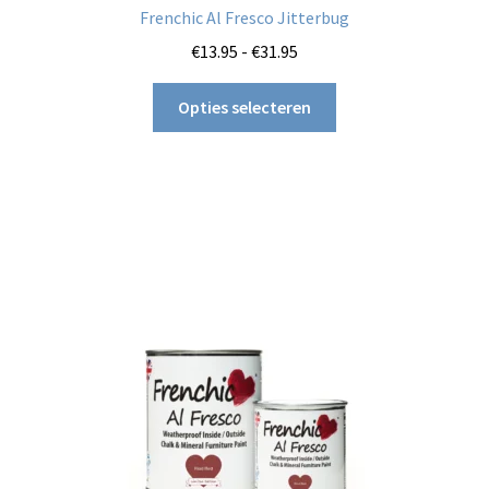
Frenchic Al Fresco Jitterbug
Prijsklasse:
€
13.95
-
€
31.95
€13.95
Dit
tot
Opties selecteren
product
€31.95
heeft
meerdere
variaties.
Deze
optie
kan
gekozen
worden
op
de
productpagina