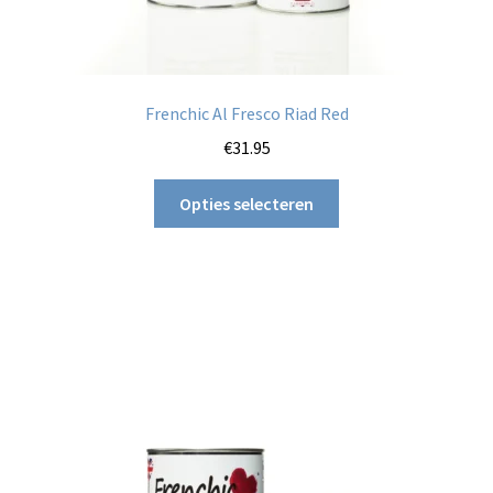
Frenchic Al Fresco Riad Red
€
31.95
Dit
Opties selecteren
product
heeft
meerdere
variaties.
Deze
optie
kan
gekozen
worden
op