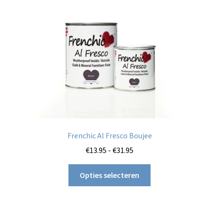
gekozen
worden
op
de
productpagina
Frenchic Al Fresco Boujee
Prijsklasse:
€
13.95
-
€
31.95
€13.95
Dit
tot
Opties selecteren
product
€31.95
heeft
meerdere
variaties.