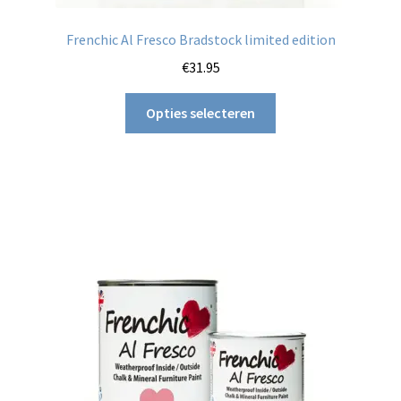
Frenchic Al Fresco Bradstock limited edition
€
31.95
Dit
Opties selecteren
product
heeft
meerdere
variaties.
Deze
optie
kan
gekozen
worden
op
de
productpagina