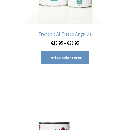
Frenchic Al Fresco Anguilla
Prijsklasse:
€
13.95
-
€
31.95
€13.95
Dit
tot
Opties selecteren
product
€31.95
heeft
meerdere
variaties.
Deze
optie
kan
gekozen
worden
op