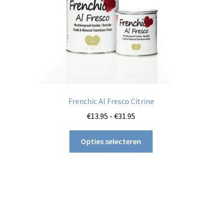
de
productpagina
Frenchic Al Fresco Citrine
Prijsklasse:
€
13.95
-
€
31.95
€13.95
Dit
tot
Opties selecteren
product
€31.95
heeft
meerdere
variaties.
Deze
optie