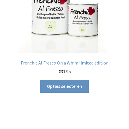
op
de
productpagina
Frenchic Al Fresco On a Whim limited edition
€
31.95
Dit
Opties selecteren
product
heeft
meerdere
variaties.
Deze
optie