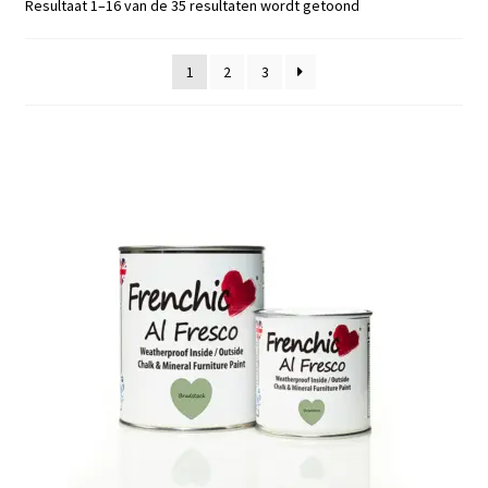
Gesorteerd
Resultaat 1–16 van de 35 resultaten wordt getoond
Blog / DIY / Tutorials
op
nieuwste
Over mij
1
2
3
Contact