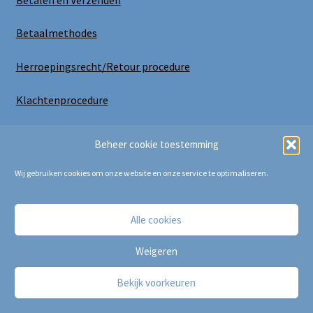
Betaalmethodes
Herroepingsrecht/Retour procedure
Klachtenprocedure
Uitloggen
Beheer cookie toestemming
Wij gebruiken cookies om onze website en onze service te optimaliseren.
Alle cookies
Copyright Bij Cora 2025
Weigeren
Bekijk voorkeuren
0
Zoeken
Zoeken