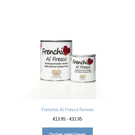
Deze
optie
kan
gekozen
worden
op
de
productpagina
Frenchic Al Fresco Fennec
Prijsklasse:
€
13.95
-
€
31.95
€13.95
Dit
tot
Opties selecteren