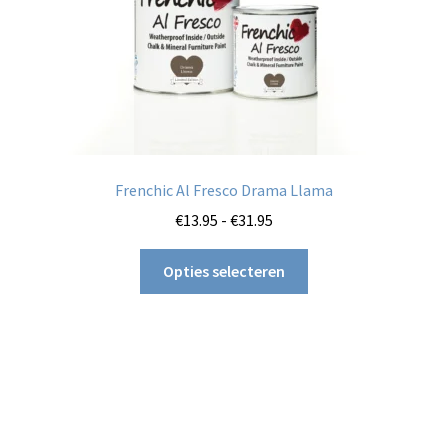
de
productpagina
Frenchic Al Fresco Drama Llama
Prijsklasse:
€
13.95
-
€
31.95
€13.95
Dit
tot
Opties selecteren
product
€31.95
heeft
meerdere
variaties.
Deze
optie
kan