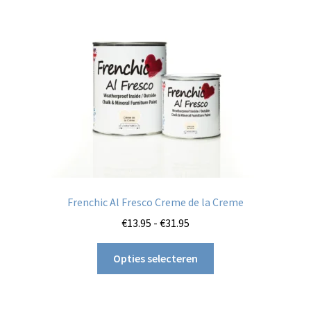
kan
gekozen
worden
op
de
productpagina
Frenchic Al Fresco Creme de la Creme
Prijsklasse:
€
13.95
-
€
31.95
€13.95
Dit
tot
Opties selecteren
product
€31.95
heeft
meerdere