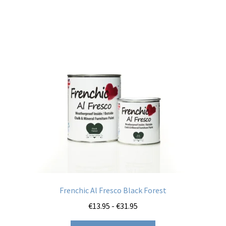
variaties.
Deze
optie
kan
gekozen
worden
op
de
productpagina
Frenchic Al Fresco Black Forest
Prijsklasse:
€
13.95
-
€
31.95
€13.95