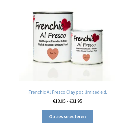
kan
gekozen
worden
op
de
productpagina
Frenchic Al Fresco Clay pot limited e.d.
Prijsklasse:
€
13.95
-
€
31.95
€13.95
Dit
tot
Opties selecteren
product
€31.95
heeft