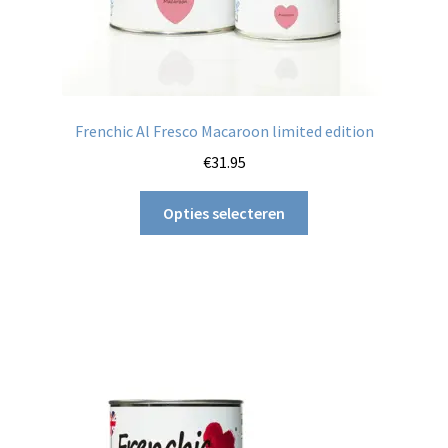
Frenchic Al Fresco Macaroon limited edition
€
31.95
Dit
Opties selecteren
product
heeft
meerdere
variaties.
Deze
optie
kan
gekozen
worden