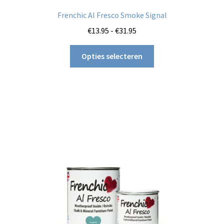
Frenchic Al Fresco Smoke Signal
Prijsklasse:
€
13.95
-
€
31.95
€13.95
Dit
tot
Opties selecteren
product
€31.95
heeft
meerdere
variaties.
Deze
optie
kan
gekozen
worden
op
de
productpagina