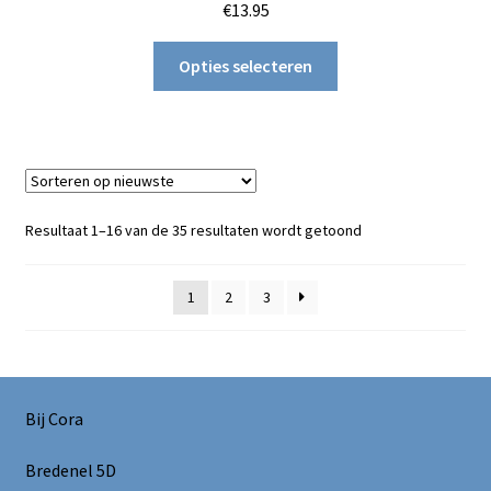
€
13.95
Dit
Opties selecteren
product
heeft
meerdere
variaties.
Deze
optie
Gesorteerd
Resultaat 1–16 van de 35 resultaten wordt getoond
kan
op
gekozen
nieuwste
1
2
3
worden
op
de
productpagina
Bij Cora
Bredenel 5D