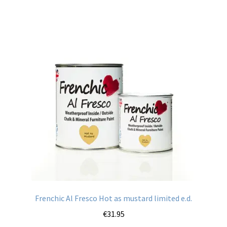
meerdere
variaties.
Deze
optie
kan
gekozen
worden
op
de
productpagina
Frenchic Al Fresco Hot as mustard limited e.d.
€
31.95