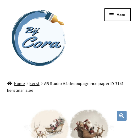
Ga
Ga
Menu
door
naar
naar
de
navigatie
inhoud
Home
Home
kerst
AB Studio A4 decoupage rice paper ID-7141
kerstman slee
Workshops
Online cursussen
Subme
Shop
uitvou