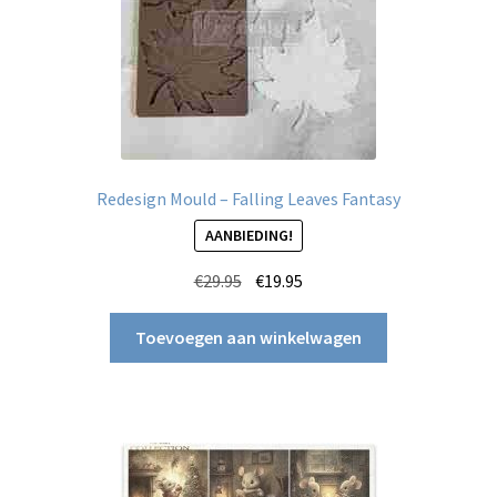
Redesign Mould – Falling Leaves Fantasy
AANBIEDING!
Oorspronkelijke
Huidige
€
29.95
€
19.95
prijs
prijs
was:
is:
Toevoegen aan winkelwagen
€29.95.
€19.95.