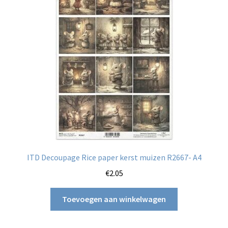
ITD Decoupage Rice paper kerst muizen R2667- A4
€
2.05
Toevoegen aan winkelwagen