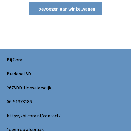
Toevoegen aan winkelwagen
Bij Cora
Bredenel 5D
2675DD Honselersdijk
06-51373186
https://bijcora.nl/contact/
*open op afspraak