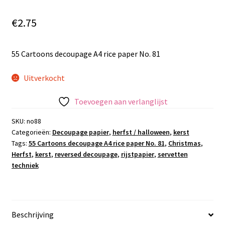
€
2.75
55 Cartoons decoupage A4 rice paper No. 81
Uitverkocht
Toevoegen aan verlanglijst
SKU:
no88
Categorieën:
Decoupage papier
,
herfst / halloween
,
kerst
Tags:
55 Cartoons decoupage A4 rice paper No. 81
,
Christmas
,
Herfst
,
kerst
,
reversed decoupage
,
rijstpapier
,
servetten
techniek
Beschrijving