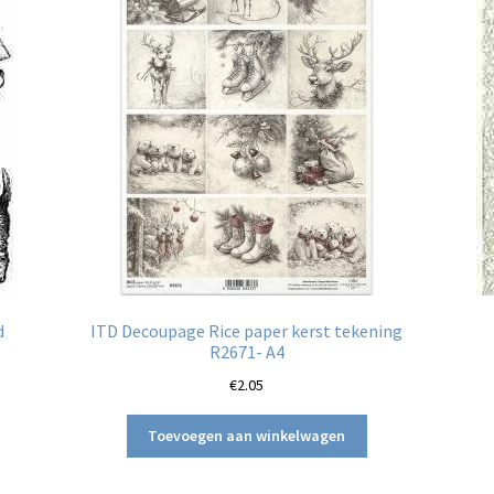
d
ITD Decoupage Rice paper kerst tekening
R2671- A4
€
2.05
Toevoegen aan winkelwagen