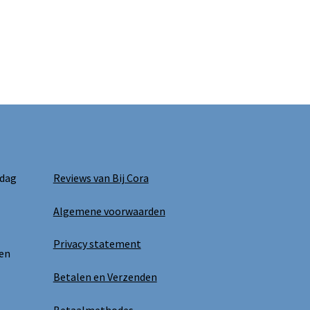
 dag
Reviews van Bij Cora
Algemene voorwaarden
Privacy statement
 en
Betalen en Verzenden
Betaalmethodes