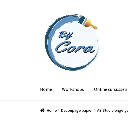
Ga
Ga
door
naar
naar
de
navigatie
inhoud
Home
Workshops
Online cursussen
Home
Decoupage papier
AB Studio engeltj