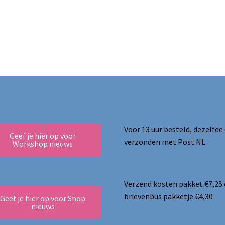
Voor 13 uur besteld, dezelfde
Geef je hier op voor
verzonden met Post NL.
Workshop nieuws
Verzend kosten pakket €7,25
brievenbus pakketje €4,30
Geef je hier op voor Shop
nieuws