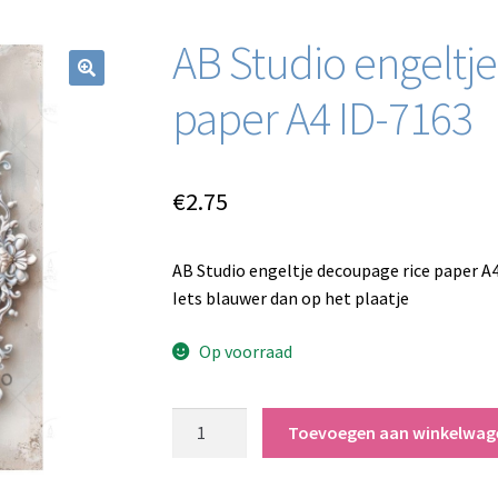
AB Studio engeltj
paper A4 ID-7163
€
2.75
AB Studio engeltje decoupage rice paper A
Iets blauwer dan op het plaatje
Op voorraad
AB
Toevoegen aan winkelwag
Studio
engeltje