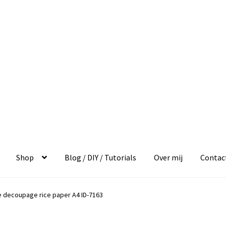
Shop
Blog / DIY / Tutorials
Over mij
Contac
e decoupage rice paper A4 ID-7163