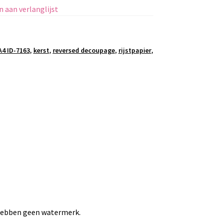
 aan verlanglijst
A4 ID-7163
,
kerst
,
reversed decoupage
,
rijstpapier
,
 hebben geen watermerk.