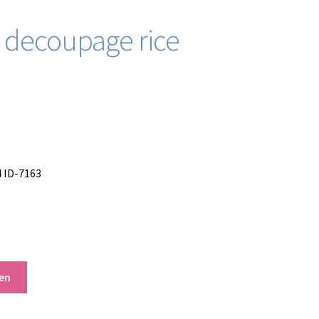
e decoupage rice
4 ID-7163
en