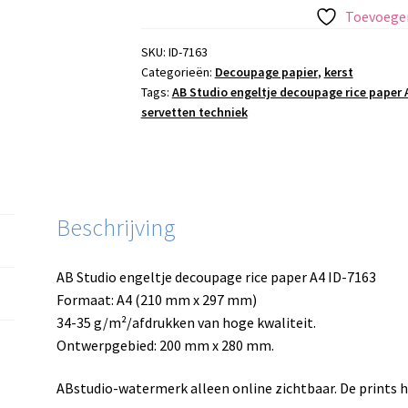
decoupage
Toevoegen
rice
paper
SKU:
ID-7163
Categorieën:
Decoupage papier
,
kerst
A4
Tags:
AB Studio engeltje decoupage rice paper 
ID-
servetten techniek
7163
aantal
Beschrijving
AB Studio engeltje decoupage rice paper A4 ID-7163
Formaat: A4 (210 mm x 297 mm)
34-35 g/m²/afdrukken van hoge kwaliteit.
Ontwerpgebied: 200 mm x 280 mm.
ABstudio-watermerk alleen online zichtbaar. De prints