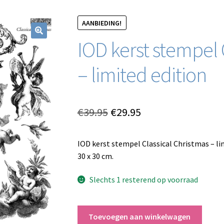
AANBIEDING!
IOD kerst stempel 
– limited edition
Oorspronkelijke
Huidige
€
39.95
€
29.95
prijs
prijs
IOD kerst stempel Classical Christmas – li
was:
is:
30 x 30 cm.
€39.95.
€29.95.
Slechts 1 resterend op voorraad
IOD
Toevoegen aan winkelwagen
kerst