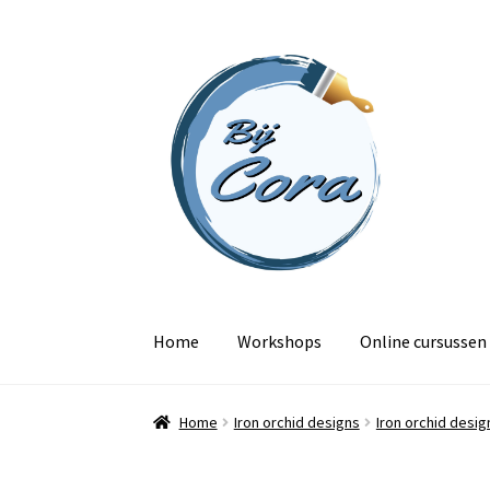
Ga
Ga
door
naar
naar
de
navigatie
inhoud
Home
Workshops
Online cursussen
Home
Iron orchid designs
Iron orchid desi