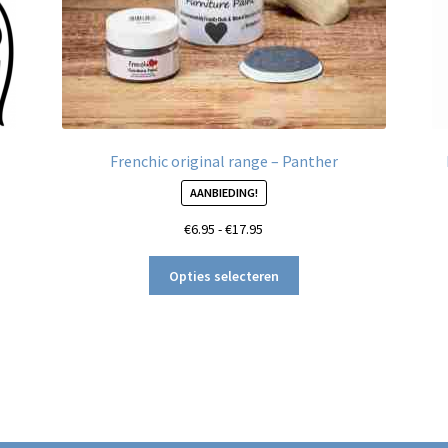
Frenchic original range – Panther
AANBIEDING!
Prijsklasse:
€
6.95
-
€
17.95
€6.95
Dit
tot
Opties selecteren
product
€17.95
heeft
meerdere
variaties.
Deze
optie
kan
gekozen