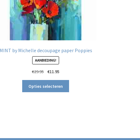
MINT by Michelle decoupage paper Poppies
AANBIEDING!
Oorspronkelijke
Huidige
€
29.95
€
11.95
prijs
prijs
Dit
was:
is:
Opties selecteren
product
€29.95.
€11.95.
heeft
meerdere
variaties.
Deze
optie
kan
gekozen