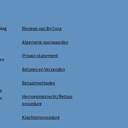
worden
op
de
productpagina
 dag
Reviews van Bij Cora
Algemene voorwaarden
Privacy statement
 en
Betalen en Verzenden
Betaalmethodes
0
Herroepingsrecht/Retour
n
procedure
Klachtenprocedure