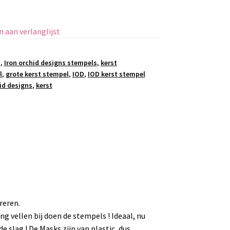
 aan verlanglijst
n
,
Iron orchid designs stempels
,
kerst
l
,
grote kerst stempel
,
IOD
,
IOD kerst stempel
id designs
,
kerst
reren.
ng vellen bij doen de stempels ! Ideaal, nu
e slag ! De Masks zijn van plastic, dus