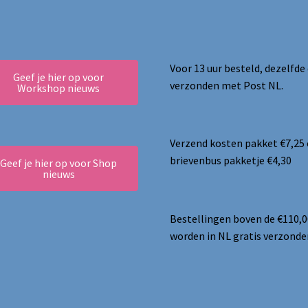
worden
op
de
productpagina
Voor 13 uur besteld, dezelfde
Geef je hier op voor
verzonden met Post NL.
Workshop nieuws
Verzend kosten pakket €7,25
brievenbus pakketje €4,30
Geef je hier op voor Shop
nieuws
Bestellingen boven de €110,0
worden in NL gratis verzonde