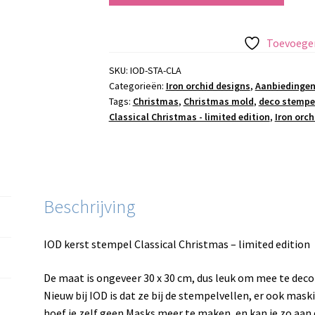
stempel
Classical
Toevoegen
Christmas
-
SKU:
IOD-STA-CLA
Categorieën:
Iron orchid designs
,
Aanbiedinge
limited
Tags:
Christmas
,
Christmas mold
,
deco stempe
edition
Classical Christmas - limited edition
,
Iron orch
aantal
Beschrijving
IOD kerst stempel Classical Christmas – limited edition
De maat is ongeveer 30 x 30 cm, dus leuk om mee te deco
Nieuw bij IOD is dat ze bij de stempelvellen, er ook maski
hoef je zelf geen Masks meer te maken, en kan je zo aan d