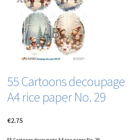
Blog / DIY / Tutorials
Over mij
Contact
55 Cartoons decoupage
A4 rice paper No. 29
€
2.75
55 Cartoons decoupage A4 rice paper No. 29