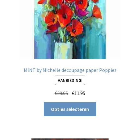
op
de
productpagina
MINT by Michelle decoupage paper Poppies
AANBIEDING!
Oorspronkelijke
Huidige
€
29.95
€
11.95
prijs
prijs
Dit
was:
is:
Opties selecteren
product
€29.95.
€11.95.
heeft
meerdere
variaties.