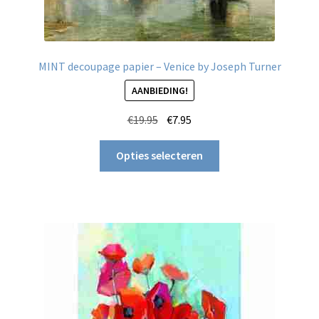
MINT decoupage papier – Venice by Joseph Turner
AANBIEDING!
Oorspronkelijke
Huidige
€
19.95
€
7.95
prijs
prijs
Dit
was:
is:
Opties selecteren
product
€19.95.
€7.95.
heeft
meerdere
variaties.
Deze
optie
kan
gekozen
worden