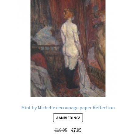
Deze
optie
kan
gekozen
worden
op
de
productpagina
Mint by Michelle decoupage paper Reflection
AANBIEDING!
Oorspronkelijke
Huidige
€
19.95
€
7.95