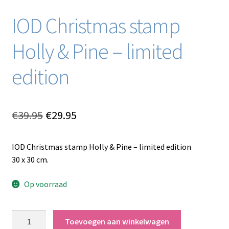
IOD Christmas stamp
Holly & Pine – limited
edition
Oorspronkelijke
Huidige
€
39.95
€
29.95
prijs
prijs
IOD Christmas stamp Holly & Pine – limited edition
was:
is:
30 x 30 cm.
€39.95.
€29.95.
Op voorraad
IOD
Toevoegen aan winkelwagen
Christmas