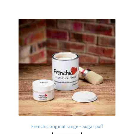
heeft
meerdere
variaties.
Deze
optie
kan
gekozen
worden
op
de
productpagina
Frenchic original range – Sugar puff