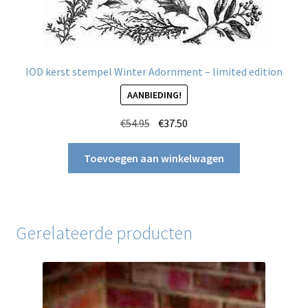
IOD kerst stempel Winter Adornment – limited edition
AANBIEDING!
Oorspronkelijke
Huidige
€
54.95
€
37.50
prijs
prijs
was:
is:
Toevoegen aan winkelwagen
€54.95.
€37.50.
Gerelateerde producten