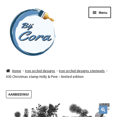
Ga
Ga
Menu
door
naar
naar
de
navigatie
inhoud
Home
Home
Iron orchid designs
Iron orchid designs stempels
IOD Christmas stamp Holly & Pine – limited edition
Workshops
Online cursussen
AANBIEDING!
Subme
Shop
uitvou