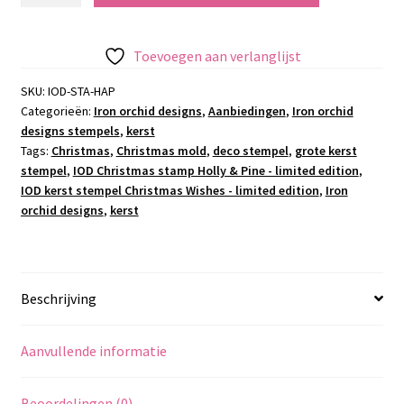
stamp
Holly
Toevoegen aan verlanglijst
&
Pine
SKU:
IOD-STA-HAP
Categorieën:
Iron orchid designs
,
Aanbiedingen
,
Iron orchid
-
designs stempels
,
kerst
limited
Tags:
Christmas
,
Christmas mold
,
deco stempel
,
grote kerst
edition
stempel
,
IOD Christmas stamp Holly & Pine - limited edition
,
aantal
IOD kerst stempel Christmas Wishes - limited edition
,
Iron
orchid designs
,
kerst
Beschrijving
Aanvullende informatie
Beoordelingen (0)