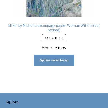
MINT by Michelle decoupage papier Woman With Irises(
retired)
AANBIEDING!
Oorspronkelijke
Huidige
€
29.95
€
10.95
prijs
prijs
Dit
was:
is:
Opties selecteren
product
€29.95.
€10.95.
heeft
meerdere
variaties.
Deze
optie
kan
Bij Cora
gekozen