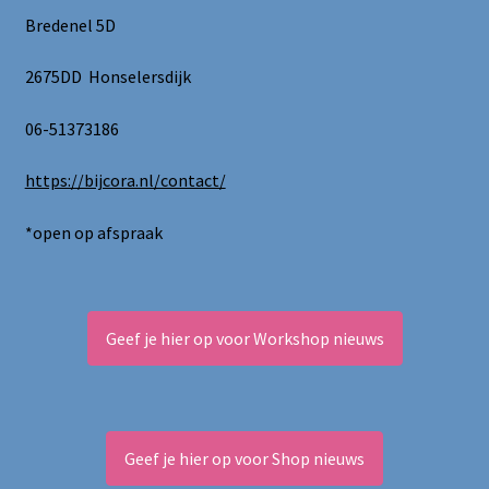
worden
Bredenel 5D
op
de
2675DD Honselersdijk
productpagina
06-51373186
https://bijcora.nl/contact/
*open op afspraak
Geef je hier op voor Workshop nieuws
Geef je hier op voor Shop nieuws