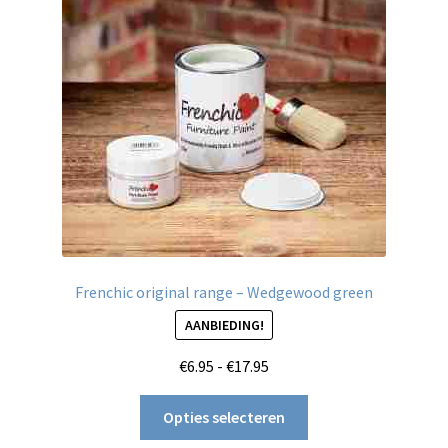
Frenchic original range – Wedgewood green
AANBIEDING!
Prijsklasse:
€
6.95
-
€
17.95
€6.95
Dit
tot
Opties selecteren
product
€17.95