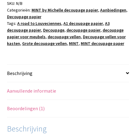
to
SKU:
N/B
Categorieën:
MINT by Michelle decoupage papier
,
Aanbiedingen
,
Louveciennes
Decoupage papier
aantal
Tags:
A road to Louveciennes
,
A1 decoupage papier
,
A3
decoupage papier
,
Decoupage
,
decoupage papier
,
decoupage
papier voor meubels
,
decoupage vellen
,
Decoupage vellen voor
kasten
,
Grote decoupage vellen
,
MINT
,
MINT decoupage paper
Beschrijving
Aanvullende informatie
Beoordelingen (1)
Beschrijving