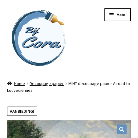
Ga
Ga
Menu
door
naar
naar
de
navigatie
inhoud
Home
Home
Decoupage papier
MINT decoupage papier A road to
Louveciennes
Workshops
Online cursussen
AANBIEDING!
Subme
Shop
uitvou