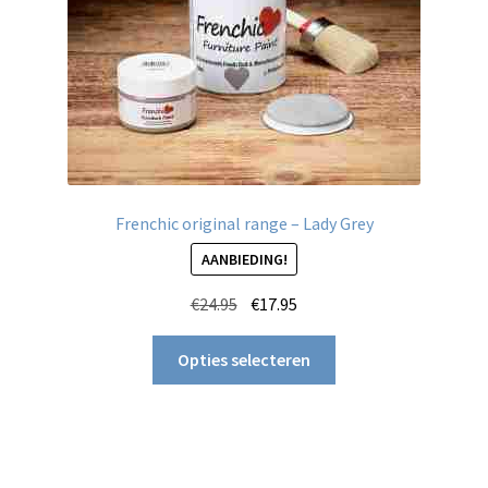
Frenchic original range – Lady Grey
AANBIEDING!
Oorspronkelijke
Huidige
€
24.95
€
17.95
prijs
prijs
Dit
was:
is:
Opties selecteren
product
€24.95.
€17.95.
heeft
meerdere
variaties.
Deze