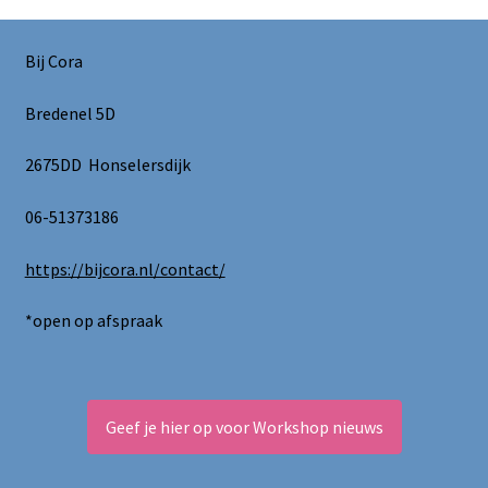
optie
kan
Bij Cora
gekozen
worden
Bredenel 5D
op
de
2675DD Honselersdijk
productpagina
06-51373186
https://bijcora.nl/contact/
*open op afspraak
Geef je hier op voor Workshop nieuws