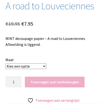
A road to Louveciennes
Oorspronkelijke
Huidige
€
19.95
€
7.95
prijs
prijs
MINT decoupage papier – A road to Louveciennes.
was:
is:
Afbeelding is liggend .
€19.95.
€7.95.
Maat
MINT
Toevoegen aan winkelwagen
decoupage
papier
A
Toevoegen aan verlanglijst
road