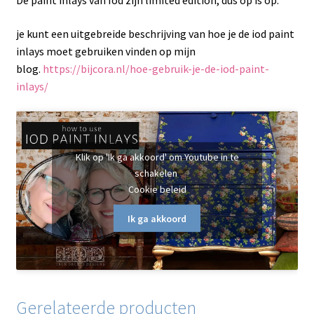
De paint inlays van Iod zijn limited edition, dus op is op.
je kunt een uitgebreide beschrijving van hoe je de iod paint
inlays moet gebruiken vinden op mijn
blog.
https://bijcora.nl/hoe-gebruik-je-de-iod-paint-
inlays/
Klik op 'Ik ga akkoord' om Youtube in te
schakelen
Cookie beleid
Ik ga akkoord
Gerelateerde producten