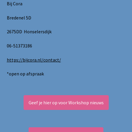
Bij Cora
Bredenel 5D
2675DD Honselersdijk
06-51373186
https://bijcora.nl/contact/
*open op afspraak
Geef je hier op voor Workshop nieuws