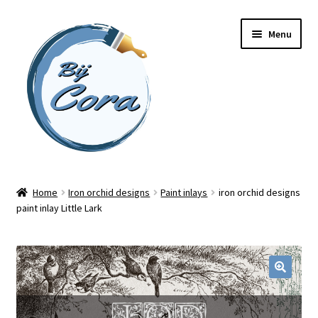
Ga
Ga
Menu
door
naar
naar
de
navigatie
inhoud
Home
Home
Iron orchid designs
Paint inlays
iron orchid designs
paint inlay Little Lark
Workshops
Online cursussen
Subme
Shop
uitvou