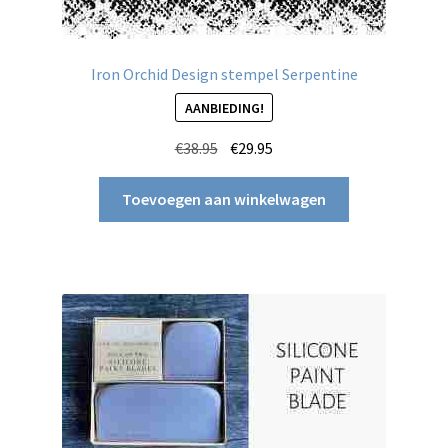
Iron Orchid Design stempel Serpentine
AANBIEDING!
Oorspronkelijke
Huidige
€
38.95
€
29.95
prijs
prijs
was:
is:
Toevoegen aan winkelwagen
€38.95.
€29.95.