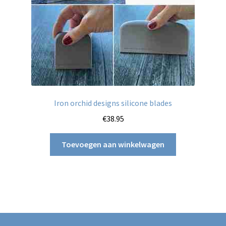
Iron orchid designs silicone blades
€
38.95
Toevoegen aan winkelwagen