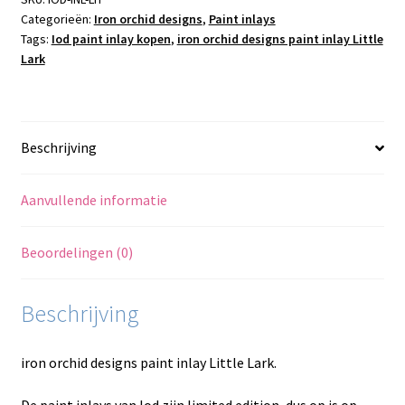
Categorieën:
Iron orchid designs
,
Paint inlays
Lark
Tags:
Iod paint inlay kopen
,
iron orchid designs paint inlay Little
aantal
Lark
Beschrijving
Aanvullende informatie
Beoordelingen (0)
Beschrijving
iron orchid designs paint inlay Little Lark.