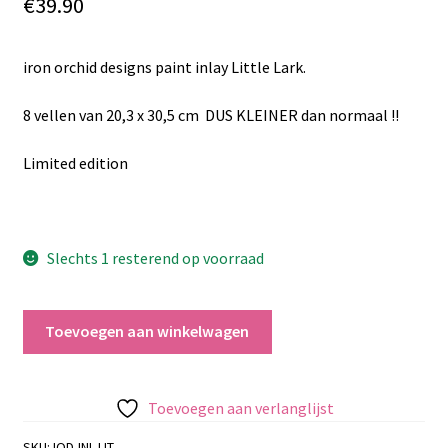
€
39.90
iron orchid designs paint inlay Little Lark.
8 vellen van 20,3 x 30,5 cm DUS KLEINER dan normaal !!
Limited edition
Slechts 1 resterend op voorraad
iron
Toevoegen aan winkelwagen
orchid
designs
paint
Toevoegen aan verlanglijst
inlay
Little
SKU:
IOD-INL-LIT