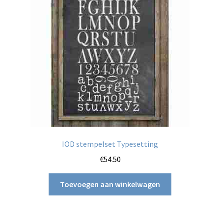
IOD stempelset Typesetting
€
54.50
Toevoegen aan winkelwagen