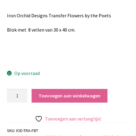
Iron Orchid Designs Transfer Flowers by the Poets
Blok met 8 vellen van 30 x 40 cm.
Op voorraad
Iron
Toevoegen aan winkelwagen
Orchid
Designs
Transfer
Toevoegen aan verlanglijst
Flowers
by
SKU:
IOD-TRA-FBT