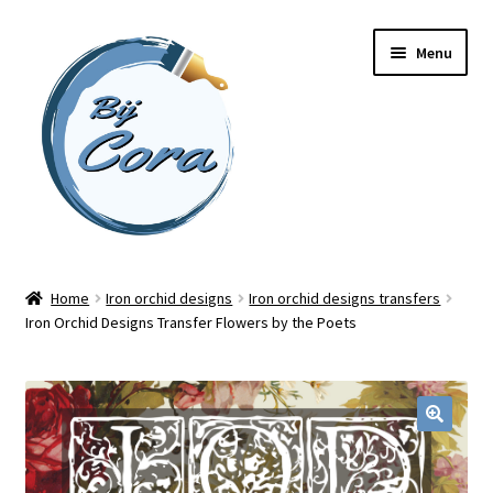
Ga
Ga
Menu
door
naar
naar
de
navigatie
inhoud
Home
Home
Iron orchid designs
Iron orchid designs transfers
Iron Orchid Designs Transfer Flowers by the Poets
Workshops
Online cursussen
Subme
Shop
uitvou