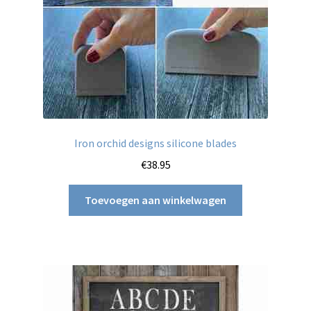
Iron orchid designs silicone blades
€
38.95
Toevoegen aan winkelwagen