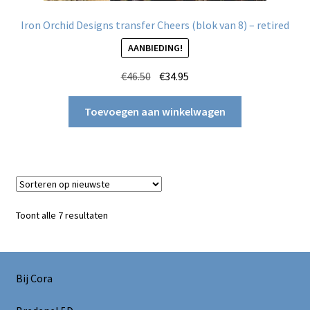
Iron Orchid Designs transfer Cheers (blok van 8) – retired
AANBIEDING!
Oorspronkelijke
Huidige
€
46.50
€
34.95
prijs
prijs
was:
is:
Toevoegen aan winkelwagen
€46.50.
€34.95.
Gesorteerd
Toont alle 7 resultaten
op
nieuwste
Bij Cora