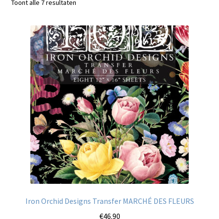
Gesorteerd
Toont alle 7 resultaten
Blog / DIY / Tutorials
op
nieuwste
Over mij
Contact
Iron Orchid Designs Transfer MARCHÉ DES FLEURS
€
46.90