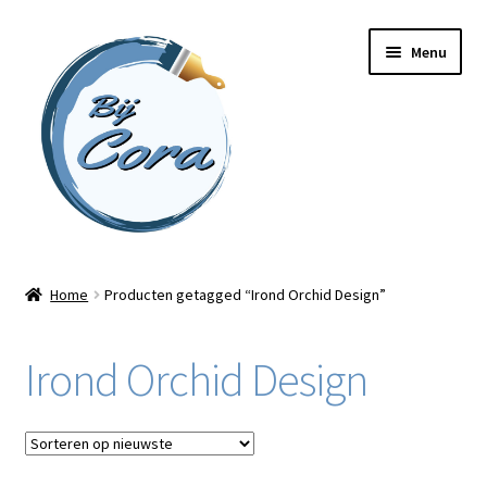
Ga
Ga
Menu
door
naar
naar
de
navigatie
inhoud
Home
Home
Producten getagged “Irond Orchid Design”
Workshops
Irond Orchid Design
Online cursussen
Subme
Shop
uitvou