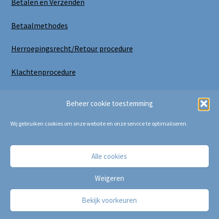
Betalen en Verzenden
Betaalmethodes
Herroepingsrecht/Retour procedure
Klachtenprocedure
Uitloggen
Beheer cookie toestemming
Wij gebruiken cookies om onze website en onze service te optimaliseren.
Alle cookies
Copyright Bij Cora 2025
Weigeren
Bekijk voorkeuren
0
Zoeken
Zoeken