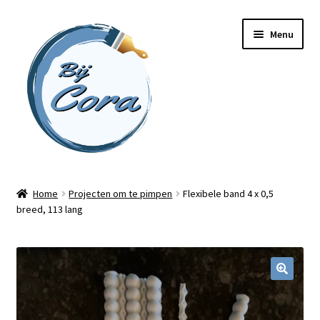
Ga
Ga
Menu
door
naar
naar
de
navigatie
inhoud
Home
Home
Projecten om te pimpen
Flexibele band 4 x 0,5
breed, 113 lang
Workshops
Online cursussen
Subme
Shop
uitvou