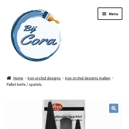
Ga
Ga
Menu
door
naar
naar
de
navigatie
inhoud
Home
Home
Iron orchid designs
Iron orchid designs mallen
Pallet knife / spatels
Workshops
Online cursussen
Subme
Shop
uitvou