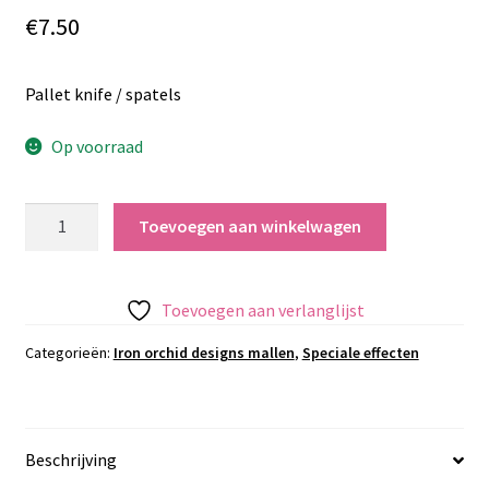
€
7.50
Pallet knife / spatels
Op voorraad
Pallet
Toevoegen aan winkelwagen
knife
/
spatels
Toevoegen aan verlanglijst
aantal
Categorieën:
Iron orchid designs mallen
,
Speciale effecten
Beschrijving