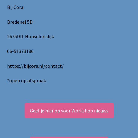
Bij Cora
Bredenel 5D
2675DD Honselersdijk
06-51373186
https://bijcora.nl/contact/
*open op afspraak
Geef je hier op voor Workshop nieuws