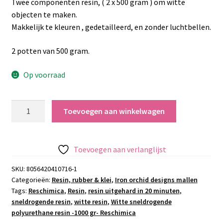
Twee componenten resin, ( 2 x 500 gram ) om witte
objecten te maken.
Makkelijk te kleuren , gedetailleerd, en zonder luchtbellen.
2 potten van 500 gram.
Op voorraad
Witte
Toevoegen aan winkelwagen
sneldrogende
polyurethane
resin
Toevoegen aan verlanglijst
-1000
gr-
SKU:
8056420410716-1
Categorieën:
Resin, rubber & klei
,
Iron orchid designs mallen
Reschimica
Tags:
Reschimica
,
Resin
,
resin uitgehard in 20 minuten
,
aantal
sneldrogende resin
,
witte resin
,
Witte sneldrogende
polyurethane resin -1000 gr- Reschimica