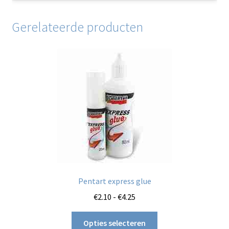
Gerelateerde producten
Pentart express glue
Prijsklasse:
€
2.10
-
€
4.25
€2.10
Dit
tot
Opties selecteren