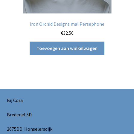
Iron Orchid Designs mal Persephone
€
32.50
Toevoegen aan winkelwagen
Bij Cora
Bredenel 5D
2675DD Honselersdijk