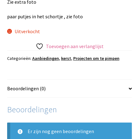
€11.95.
€4.95.
Zie extra foto
paar putjes in het schortje , zie foto
Uitverkocht
Toevoegen aan verlanglijst
Categorieën:
Aanbiedingen
,
kerst
,
Projecten om te pimpen
Beoordelingen (0)
Beoordelingen
Er zijn nog geen beoordelingen