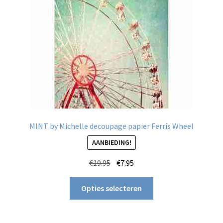
MINT by Michelle decoupage papier Ferris Wheel
AANBIEDING!
Oorspronkelijke
Huidige
€
19.95
€
7.95
prijs
prijs
Dit
was:
is:
Opties selecteren
product
€19.95.
€7.95.
heeft
meerdere