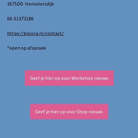
de
2675DD Honselersdijk
productpagina
06-51373186
https://bijcora.nl/contact/
*open op afspraak
Geef je hier op voor Workshop nieuws
Geef je hier op voor Shop nieuws