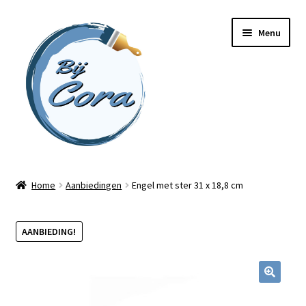
Ga
Ga
Menu
door
naar
naar
de
navigatie
inhoud
Home
Home
Aanbiedingen
Engel met ster 31 x 18,8 cm
Workshops
AANBIEDING!
Online cursussen
Subme
Shop
uitvou