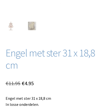
Engel met ster 31 x 18,8
cm
Oorspronkelijke
Huidige
€
11.95
€
4.95
prijs
prijs
Engel met ster 31 x 18,8 cm
was:
is:
In losse onderdelen.