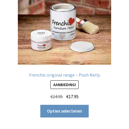
worden
op
de
productpagina
Frenchic original range – Posh Nelly
AANBIEDING!
Oorspronkelijke
Huidige
€
24.95
€
17.95
prijs
prijs
Dit
was:
is:
Opties selecteren
product
€24.95.
€17.95.
heeft