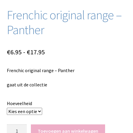
Frenchic original range –
Panther
Prijsklasse:
€
6.95
-
€
17.95
€6.95
Frenchic original range – Panther
tot
€17.95
gaat uit de collectie
Hoeveelheid
Frenchic
Toevoegen aan winkelwagen