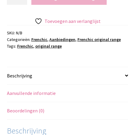
original
range
-
Toevoegen aan verlanglijst
Panther
aantal
SKU:
N/B
Categorieën:
Frenchic
,
Aanbiedingen
,
Frenchic original range
Tags:
Frenchic
,
original range
Beschrijving
Aanvullende informatie
Beoordelingen (0)
Beschrijving