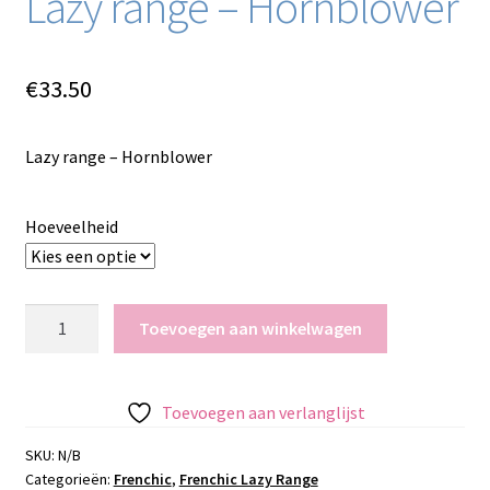
Lazy range – Hornblower
€
33.50
Lazy range – Hornblower
Hoeveelheid
Lazy
Toevoegen aan winkelwagen
range
-
Hornblower
Toevoegen aan verlanglijst
aantal
SKU:
N/B
Categorieën:
Frenchic
,
Frenchic Lazy Range