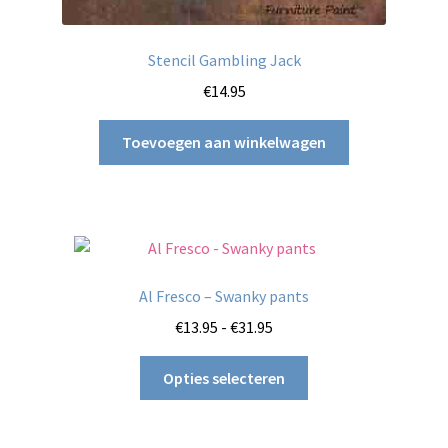
Stencil Gambling Jack
€
14.95
Toevoegen aan winkelwagen
Al Fresco – Swanky pants
Prijsklasse:
€
13.95
-
€
31.95
€13.95
Dit
tot
Opties selecteren
product
€31.95
heeft
meerdere