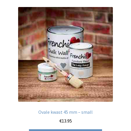
variaties.
Deze
optie
kan
gekozen
worden
op
de
productpagina
Ovale kwast 45 mm – small
€
13.95