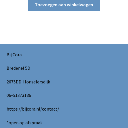
Toevoegen aan winkelwagen
Bij Cora
Bredenel 5D
2675DD Honselersdijk
06-51373186
https://bijcora.nl/contact/
*open op afspraak