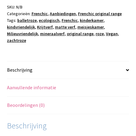
aantal
SKU:
N/B
Categorieën:
Frenchic
,
Aanbiedingen
,
Frenchic original range
Tags:
balletroze
,
ecologisch
,
Frenchic
,
kinderkamer
,
kindvriendelijk
,
Krijtverf
,
matte verf
,
meisjeskamer
,
Milieuvriendelijk
,
mineraalverf
,
original range
,
roze
,
Vegan
,
zachtroze
Beschrijving
Aanvullende informatie
Beoordelingen (0)
Beschrijving