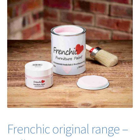
Blog / DIY / Tutorials
Over mij
Contact
Frenchic original range –