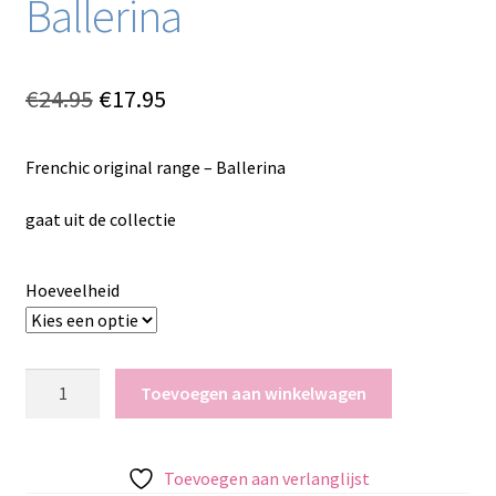
Ballerina
Oorspronkelijke
Huidige
€
24.95
€
17.95
prijs
prijs
Frenchic original range – Ballerina
was:
is:
€24.95.
€17.95.
gaat uit de collectie
Hoeveelheid
Frenchic
Toevoegen aan winkelwagen
original
range
-
Toevoegen aan verlanglijst
Ballerina