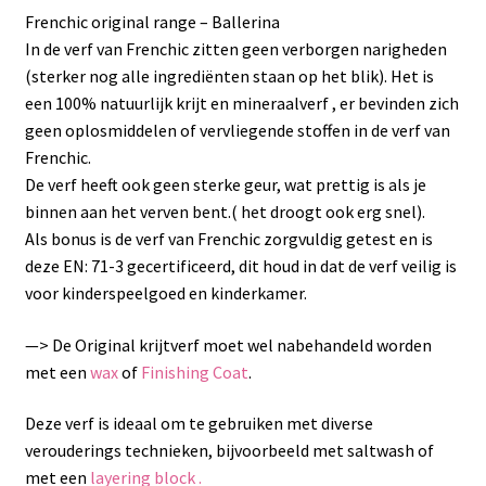
Frenchic original range – Ballerina
In de verf van Frenchic zitten geen verborgen narigheden
(sterker nog alle ingrediënten staan op het blik). Het is
een 100% natuurlijk krijt en mineraalverf , er bevinden zich
geen oplosmiddelen of vervliegende stoffen in de verf van
Frenchic.
De verf heeft ook geen sterke geur, wat prettig is als je
binnen aan het verven bent.( het droogt ook erg snel).
Als bonus is de verf van Frenchic zorgvuldig getest en is
deze EN: 71-3 gecertificeerd, dit houd in dat de verf veilig is
voor kinderspeelgoed en kinderkamer.
—> De Original krijtverf moet wel nabehandeld worden
met een
wax
of
Finishing Coat
.
Deze verf is ideaal om te gebruiken met diverse
verouderings technieken, bijvoorbeeld met saltwash of
met een
layering block .