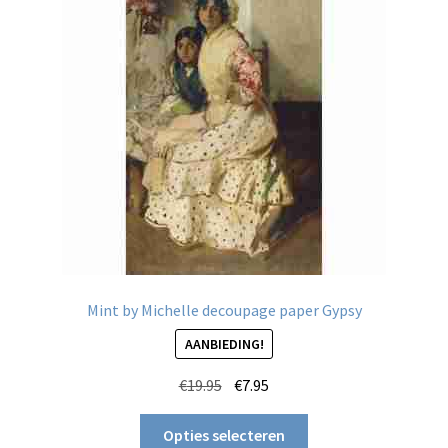
Mint by Michelle decoupage paper Gypsy
AANBIEDING!
Oorspronkelijke
Huidige
€
19.95
€
7.95
prijs
prijs
Dit
was:
is:
Opties selecteren