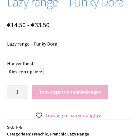
Lazy range – Funky Dora
Prijsklasse:
€
14.50
-
€
33.50
€14.50
Lazy range – Funky Dora
tot
€33.50
Hoeveelheid
Lazy
Toevoegen aan winkelwagen
range
-
Funky
Toevoegen aan verlanglijst
Dora
aantal
SKU:
N/B
Categorieën:
Frenchic
,
Frenchic Lazy Range