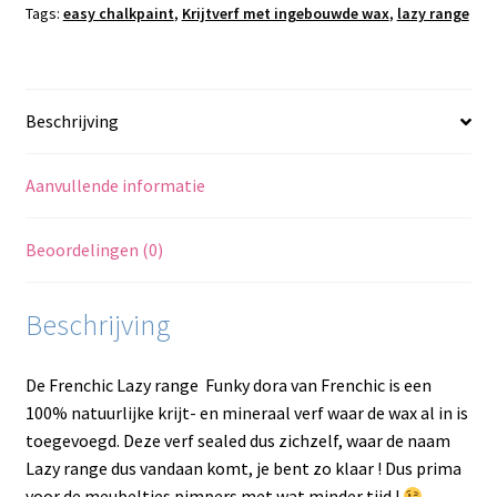
Tags:
easy chalkpaint
,
Krijtverf met ingebouwde wax
,
lazy range
Beschrijving
Aanvullende informatie
Beoordelingen (0)
Beschrijving
De Frenchic Lazy range Funky dora van Frenchic is een
100% natuurlijke krijt- en mineraal verf waar de wax al in is
toegevoegd. Deze verf sealed dus zichzelf, waar de naam
Lazy range dus vandaan komt, je bent zo klaar ! Dus prima
voor de meubeltjes pimpers met wat minder tijd !