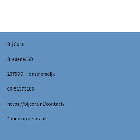
Bij Cora
Bredenel 5D
2675DD Honselersdijk
06-51373186
https://bijcora.nl/contact/
*open op afspraak