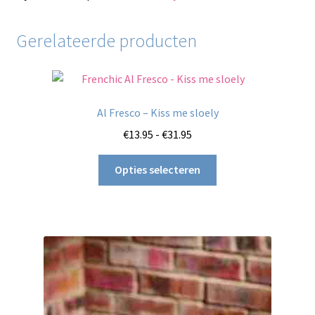
Gerelateerde producten
Al Fresco – Kiss me sloely
Prijsklasse:
€
13.95
-
€
31.95
€13.95
Dit
tot
Opties selecteren
product
€31.95
heeft
meerdere
variaties.
Deze
optie
kan
gekozen