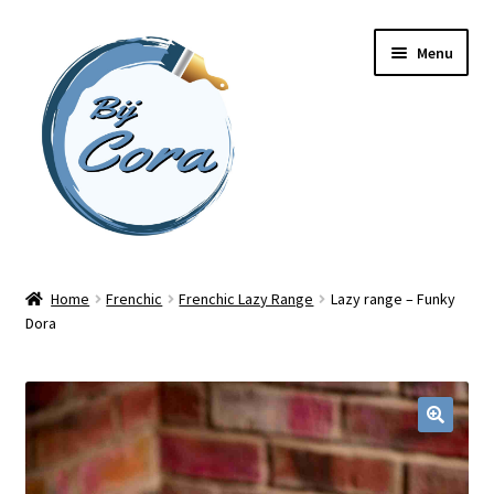
Ga
Ga
Menu
door
naar
naar
de
navigatie
inhoud
Home
Home
Frenchic
Frenchic Lazy Range
Lazy range – Funky
Dora
Workshops
Online cursussen
Subme
Shop
uitvou