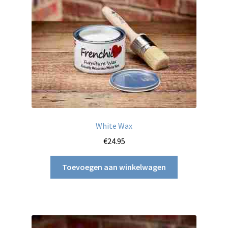
worden
op
de
productpagina
White Wax
€
24.95
Toevoegen aan winkelwagen