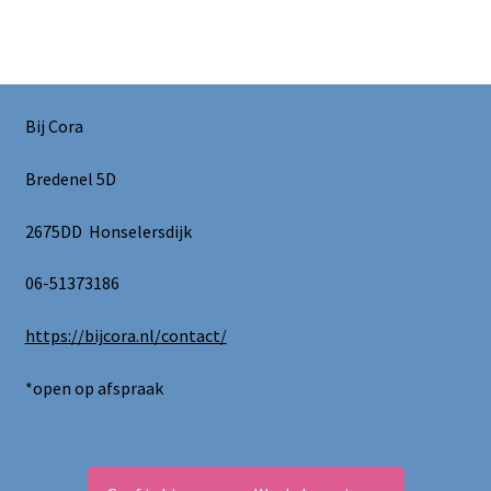
Bij Cora
Bredenel 5D
2675DD Honselersdijk
06-51373186
https://bijcora.nl/contact/
*open op afspraak