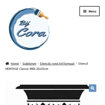
Ga
Ga
Menu
door
naar
naar
de
navigatie
inhoud
Home
Home
Sjablonen
Stencils rond A4 formaat
Stencil
HERITAGE Classic MIDI 25x25cm
Workshops
Online cursussen
Subme
Shop
uitvou