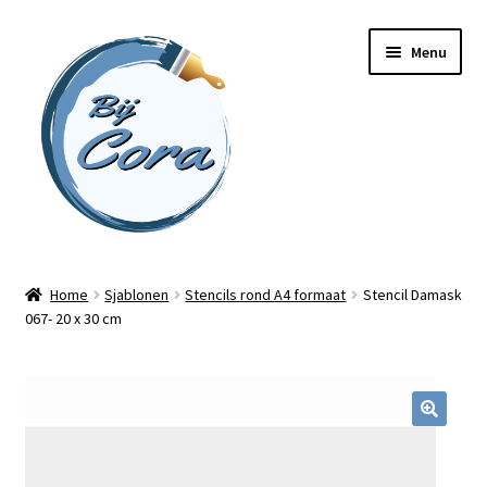
Ga
Ga
Menu
door
naar
naar
de
navigatie
inhoud
Home
Home
Sjablonen
Stencils rond A4 formaat
Stencil Damask
067- 20 x 30 cm
Workshops
Online cursussen
Subme
Shop
uitvou