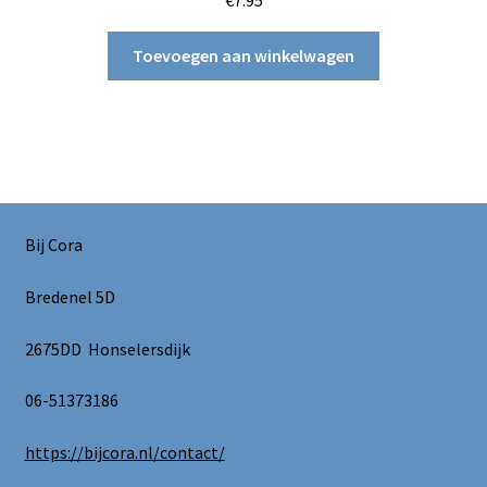
€
7.95
Toevoegen aan winkelwagen
Bij Cora
Bredenel 5D
2675DD Honselersdijk
06-51373186
https://bijcora.nl/contact/