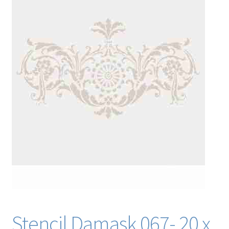
Blog / DIY / Tutorials
Over mij
Contact
Stencil Damask 067- 20 x