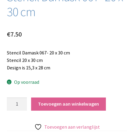
30 cm
€
7.50
Stencil Damask 067- 20 x 30 cm
Stencil 20 x 30 cm
Design is 15,3 x 28 cm
Op voorraad
Stencil
Toevoegen aan winkelwagen
Damask
067-
20
Toevoegen aan verlanglijst
x