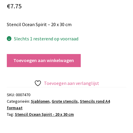
€
7.75
Stencil Ocean Spirit – 20 x 30 cm
Slechts 1 resterend op voorraad
Stencil
Toevoegen aan winkelwagen
Ocean
Spirit
-
Toevoegen aan verlanglijst
20
x
SKU:
0007470
Categorieën:
Sjablonen
,
Grote stencils
,
Stencils rond A4
30
formaat
cm
Tag:
Stencil Ocean Spirit - 20 x 30 cm
aantal