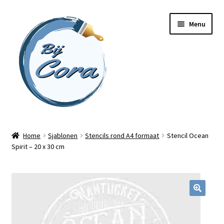
Ga
Ga
Menu
door
naar
naar
de
navigatie
inhoud
Home
Home
Sjablonen
Stencils rond A4 formaat
Stencil Ocean
Spirit – 20 x 30 cm
Workshops
Online cursussen
Subme
Shop
uitvou