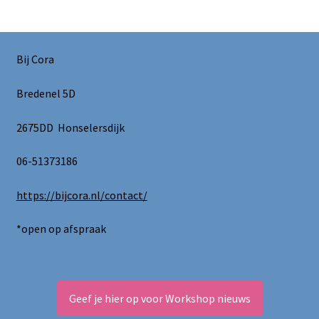
Bij Cora
Bredenel 5D
2675DD Honselersdijk
06-51373186
https://bijcora.nl/contact/
*open op afspraak
Geef je hier op voor Workshop nieuws