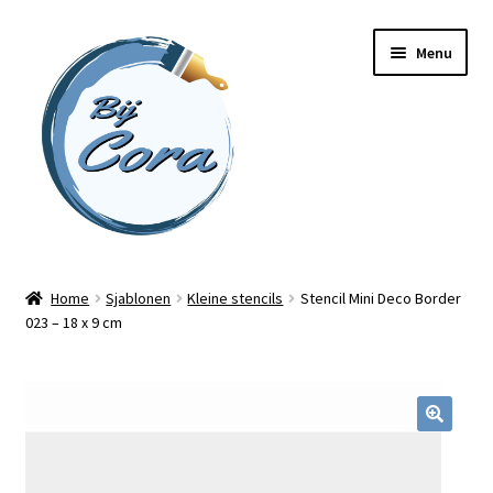
Ga
Ga
Menu
door
naar
naar
de
navigatie
inhoud
Home
Home
Sjablonen
Kleine stencils
Stencil Mini Deco Border
023 – 18 x 9 cm
Workshops
Online cursussen
Subme
Shop
uitvou