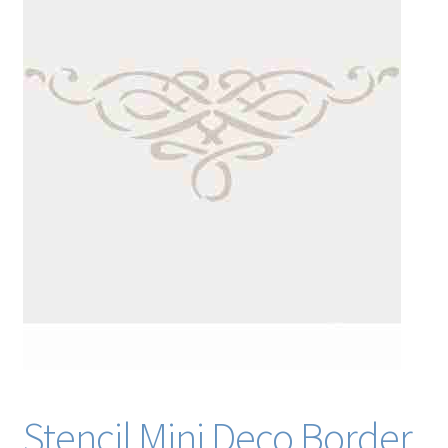
Blog / DIY / Tutorials
Over mij
Contact
Stencil Mini Deco Border