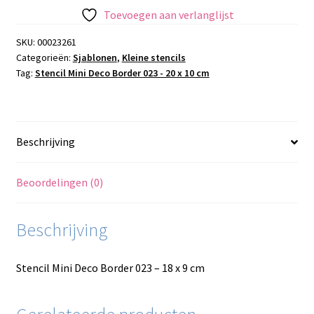
Border
Toevoegen aan verlanglijst
023
-
SKU:
00023261
Categorieën:
Sjablonen
,
Kleine stencils
18
Tag:
Stencil Mini Deco Border 023 - 20 x 10 cm
x
9
cm
aantal
Beschrijving
Beoordelingen (0)
Beschrijving
Stencil Mini Deco Border 023 – 18 x 9 cm