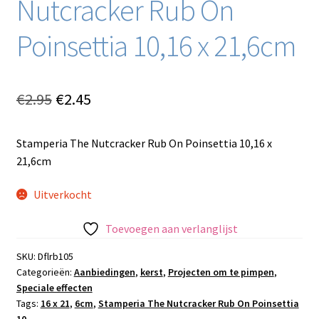
Nutcracker Rub On
Poinsettia 10,16 x 21,6cm
Oorspronkelijke
Huidige
€
2.95
€
2.45
prijs
prijs
Stamperia The Nutcracker Rub On Poinsettia 10,16 x
was:
is:
21,6cm
€2.95.
€2.45.
Uitverkocht
Toevoegen aan verlanglijst
SKU:
Dflrb105
Categorieën:
Aanbiedingen
,
kerst
,
Projecten om te pimpen
,
Speciale effecten
Tags:
16 x 21
,
6cm
,
Stamperia The Nutcracker Rub On Poinsettia
10