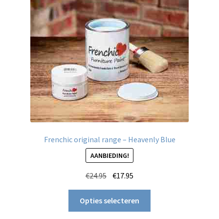
Frenchic original range – Heavenly Blue
AANBIEDING!
Oorspronkelijke
Huidige
€
24.95
€
17.95
prijs
prijs
Dit
was:
is:
Opties selecteren
product
€24.95.
€17.95.