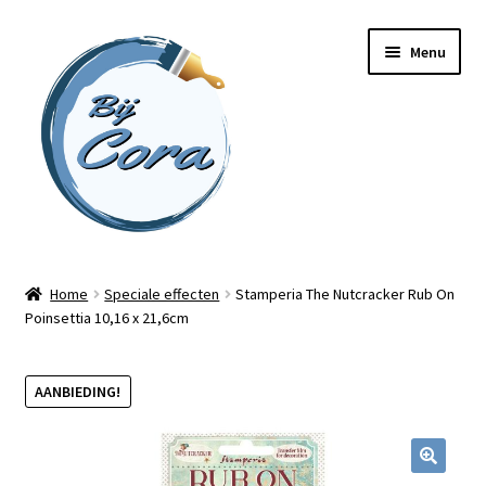
Ga
Ga
Menu
door
naar
naar
de
navigatie
inhoud
Home
Home
Speciale effecten
Stamperia The Nutcracker Rub On
Poinsettia 10,16 x 21,6cm
Workshops
Online cursussen
AANBIEDING!
Subme
Shop
uitvou