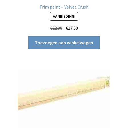
Trim paint – Velvet Crush
AANBIEDING!
Oorspronkelijke
Huidige
€
22.00
€
17.50
prijs
prijs
was:
is:
Toevoegen aan winkelwagen
€22.00.
€17.50.