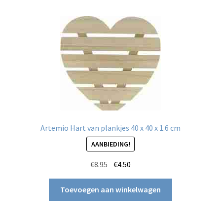
Artemio Hart van plankjes 40 x 40 x 1.6 cm
AANBIEDING!
Oorspronkelijke
Huidige
€
8.95
€
4.50
prijs
prijs
was:
is:
Toevoegen aan winkelwagen
€8.95.
€4.50.