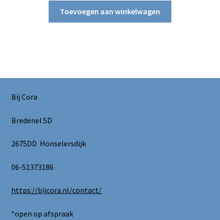
Toevoegen aan winkelwagen
Bij Cora
Bredenel 5D
2675DD Honselersdijk
06-51373186
https://bijcora.nl/contact/
*open op afspraak