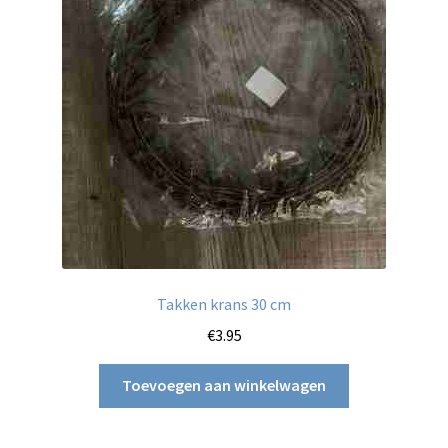
Takken krans 30 cm
€
3.95
Toevoegen aan winkelwagen