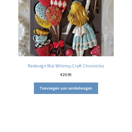
Redesign Mal Whimsy Craft Chronicles
€
29.95
Toevoegen aan winkelwagen