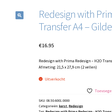
Redesign with Pri
Transfer A4 – Gil
€
16.95
Redesign with Prima Redesign – H2O Transf
Afmeting: 21,5 x 27,9 cm (2 vellen)
Uitverkocht
Toevoegen
SKU:
08.50.6001.0000
Categorieën:
kerst
,
Redesign
Tag:
Redesign with Prima Redesign - H2O Transf