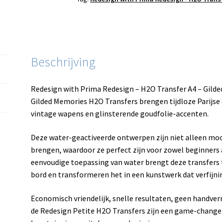
Beschrijving
Redesign with Prima Redesign – H2O Transfer A4 – Gild
Gilded Memories H2O Transfers brengen tijdloze Parijse
vintage wapens en glinsterende goudfolie-accenten.
Deze water-geactiveerde ontwerpen zijn niet alleen moo
brengen, waardoor ze perfect zijn voor zowel beginners 
eenvoudige toepassing van water brengt deze transfers 
bord en transformeren het in een kunstwerk dat verfijning
Economisch vriendelijk, snelle resultaten, geen handv
de Redesign Petite H2O Transfers zijn een game-changer