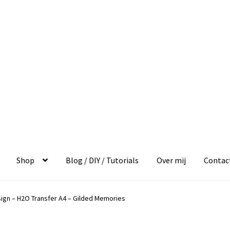
Shop
Blog / DIY / Tutorials
Over mij
Contac
ign – H2O Transfer A4 – Gilded Memories