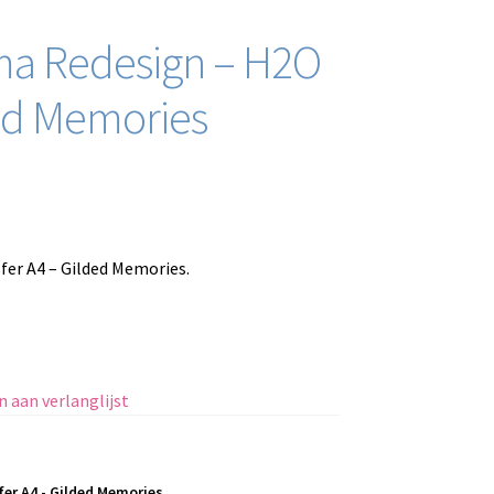
ma Redesign – H2O
ded Memories
er A4 – Gilded Memories.
 aan verlanglijst
er A4 - Gilded Memories