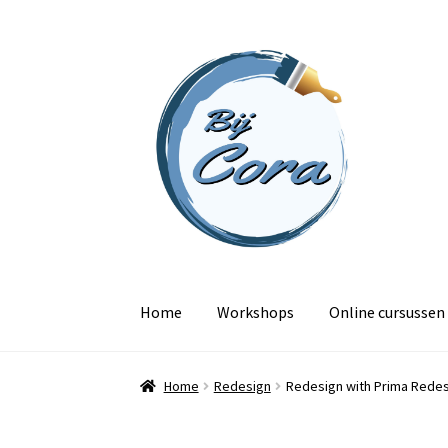
Ga
Ga
door
naar
naar
de
navigatie
inhoud
Home
Workshops
Online cursussen
Home
Redesign
Redesign with Prima Redes