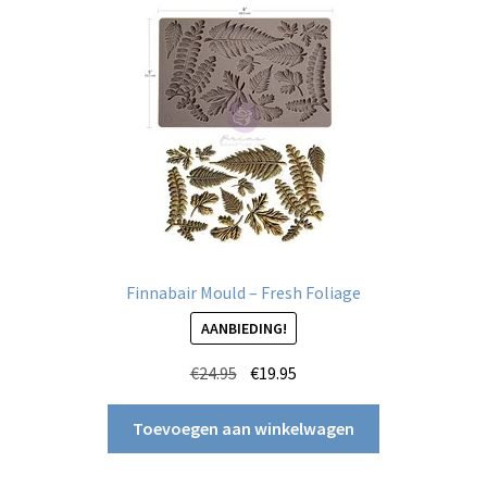
Finnabair Mould – Fresh Foliage
AANBIEDING!
Oorspronkelijke
Huidige
€
24.95
€
19.95
prijs
prijs
was:
is:
Toevoegen aan winkelwagen
€24.95.
€19.95.