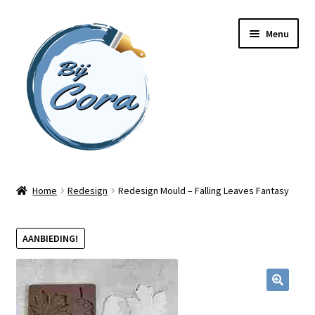
Ga
Ga
Menu
door
naar
naar
de
navigatie
inhoud
Home
Home
Redesign
Redesign Mould – Falling Leaves Fantasy
Workshops
AANBIEDING!
Online cursussen
Subme
Shop
uitvou