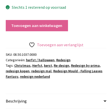
€29.95.
€19.95.
Slechts 1 resterend op voorraad
Redesign
Toevoegen aan winkelwagen
Mould
-
Falling
Toevoegen aan verlanglijst
Leaves
Fantasy
SKU:
08.50.1037.0000
Categorieën:
herfst / halloween
,
Redesign
aantal
Tags:
Christmas
,
Herfst
,
kerst
,
Re-design
,
Redesign by prima
,
redesign kopen
,
redesign mal
,
Redesign Mould - Falling Leaves
Fantasy
,
redesign nederland
Beschrijving