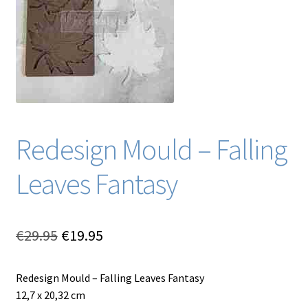
Blog / DIY / Tutorials
Over mij
Contact
Redesign Mould – Falling
Leaves Fantasy
Oorspronkelijke
Huidige
€
29.95
€
19.95
prijs
prijs
Redesign Mould – Falling Leaves Fantasy
was:
is:
12,7 x 20,32 cm